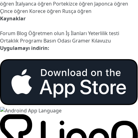
öğren
İtalyanca öğren
Portekizce öğren
Japonca öğren
Çince öğren
Korece öğren
Rusça öğren
Kaynaklar
Forum
Blog
Öğretmen olun
İş İlanları
Yeterlilik testi
Ortaklık Programı
Basın Odası
Gramer Kılavuzu
Uygulamayı indirin: