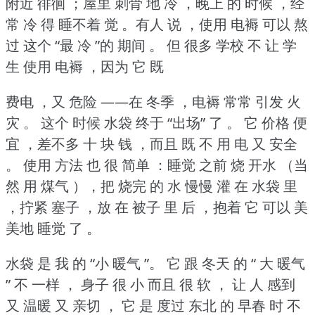
附近 徘徊 ；屋里 刺骨 地 冷 ，晚上
的 时候 ，经
常 冷 得 睡不着 觉 。有人 说 ，使用 电褥 可以 熬
过 这个 “最 冷 ”的 期间 。
但 很多 学校 不 让
学
生 使用 电褥 ，因为 它 既
费电 ，又 危险 ——在 冬季 ，电褥 常常 引发 火
灾 。
这个 时候 水袋 终于 “出场” 了 。
它 价格 便
宜 ，差不多 十 块 钱 ，而且 既 不 用 电 又 安全
。
使用 方法 也 很 简单 ：睡觉 之前 烧 开水 （当
然 用 煤气 ），把 烧完 的 水 慢慢 灌 在 水袋 里
，拧紧 塞子 ，放 在 被子 里 后 ，抱着 它 可以 美
美地 睡觉 了 。
水袋 是 我 的 “小 暖气 ”。
它 跟 冬天 的 “ 大 暖气
” 不 一样 ， 身子 很 小 而且 很 软 ， 让 人 感到
又 温暖 又 亲切 ， 它 是 度过 东北 的 早春 时 不