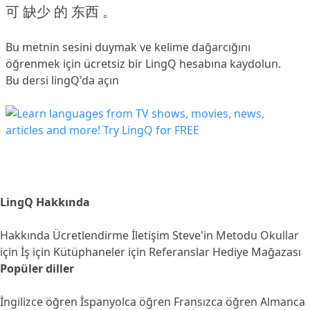
可 缺少 的 东西 。
Bu metnin sesini duymak ve kelime dağarcığını
öğrenmek için ücretsiz bir LingQ hesabına
kaydolun
.
Bu dersi lingQ'da açın
LingQ Hakkında
Hakkında
Ücretlendirme
İletişim
Steve'in Metodu
Okullar
için
İş için
Kütüphaneler için
Referanslar
Hediye Mağazası
Popüler diller
İngilizce öğren
İspanyolca öğren
Fransızca öğren
Almanca