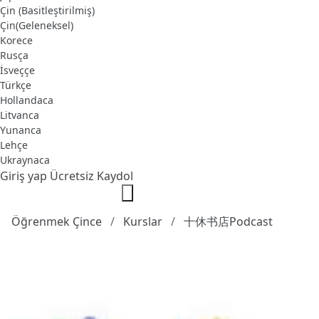
Çin (Basitleştirilmiş)
Çin(Geleneksel)
Korece
Rusça
İsveççe
Türkçe
Hollandaca
Litvanca
Yunanca
Lehçe
Ukraynaca
Giriş yap
Ücretsiz Kaydol
Öğrenmek Çince
Kurslar
十休书店Podcast