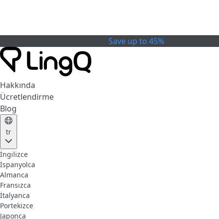
Celebrate the Cup
Özel Teklif
Save up to 45%
Hakkında
Ücretlendirme
Blog
tr
İngilizce
İspanyolca
Almanca
Fransızca
İtalyanca
Portekizce
Japonca