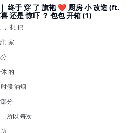
 ｜ 终于 穿 了 旗袍 ❤️ 厨房 小 改造 (ft.
喜 还是 惊吓 ？ 包包 开箱 (1)
 ， 想 把
我们 家
部分
一体 的
的 时候 油烟
大部分
面 ，所以 每次
这边