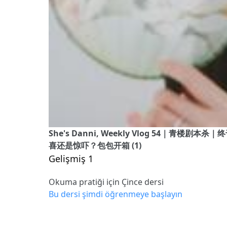
She's Danni, Weekly Vlog 54｜青
喜还是惊吓？包包开箱 (1)
Gelişmiş 1
Okuma pratiği için Çince dersi
Bu dersi şimdi öğrenmeye başlayın