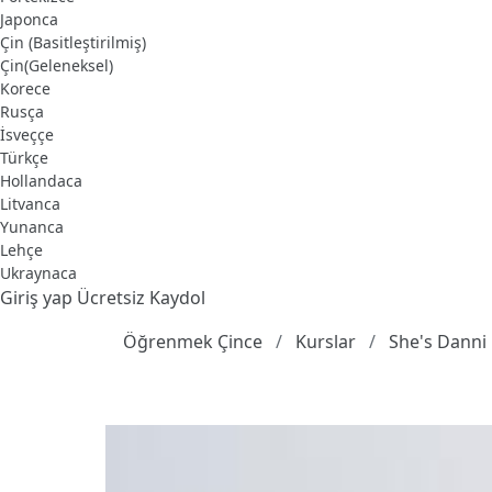
Japonca
Çin (Basitleştirilmiş)
Çin(Geleneksel)
Korece
Rusça
İsveççe
Türkçe
Hollandaca
Litvanca
Yunanca
Lehçe
Ukraynaca
Giriş yap
Ücretsiz Kaydol
Öğrenmek Çince
Kurslar
She's Danni