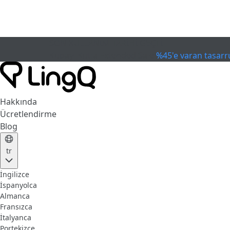
SON KULLANIM TARİHİ GEÇTİ
Kupayı Kutla
Extended Sale
%45'e varan tasarr
Hakkında
Ücretlendirme
Blog
tr
İngilizce
İspanyolca
Almanca
Fransızca
İtalyanca
Portekizce