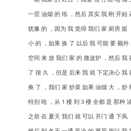
一层 油烟 的 纸 ，然后 其实 我 刚 开始 
犹豫 的 ，因为 我 觉得 我们 家 厨房 挺
小 的 ，如果 换 了 以后 我 可能 要 额外
空间 来 放 我们 家 的 微波炉 ，然后 我 
了 很 久 ，但是 后来 我 就 下定决心 我 
换 了 ，我们 家 炒菜 如果 油烟 大 ，炒
特别 呛 ，从 1 楼 到 3 楼 全都 是 那种 
之前 在 夏天 我们 就 可以 开门 通 下风
然后 到 冬天 一通 风冷 的 要死 所以 我 