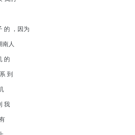
子 的 ，因为
 湖南人
机 的
系 到
机
到 我
 有
上