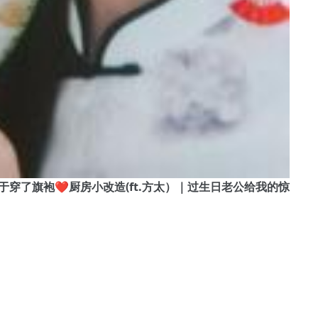
楼剧本杀｜终于穿了旗袍❤️厨房小改造(ft.方太）｜过生日老公给我的惊