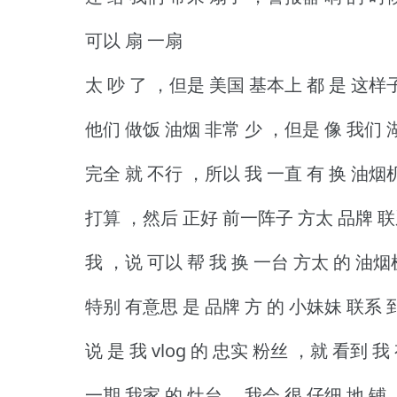
可以 扇 一扇
太 吵 了 ，但是 美国 基本上 都 是 这样
他们 做饭 油烟 非常 少 ，但是 像 我们
完全 就 不行 ，所以 我 一直 有 换 油烟
打算 ，然后 正好 前一阵子 方太 品牌 联
我 ，说 可以 帮 我 换 一台 方太 的 油烟
特别 有意思 是 品牌 方 的 小妹妹 联系 
说 是 我 vlog 的 忠实 粉丝 ，就 看到 我
一期 我家 的 灶台 ，我会 很 仔细 地 铺 