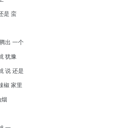
还是 蛮
 腾出 一个
就 犹豫
就 说 还是
 辣椒 家里
油烟
就 一