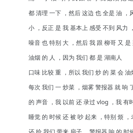
都 清理 一下 ，然后 这边 也 全是 油 ，
小 ，反正 是 我 基本上 感受 不到 风力
噪音 也 特别 大 ，然后 我 跟 柳哥 又 是
油烟 的 人 ，因为 我们 都 是 湖南人
口味 比较 重 ，所以 我们 炒 的 菜 会 油
每次 我们 一 炒菜 ，烟雾 警报器 就 响 
的 声音 ，我 以前 还 录过 vlog ，我 有
睡觉 的 时候 还 被 吵 起来 ，特别 烦 
还 给 我们 带来 扇子 ，警报器 响 的 时