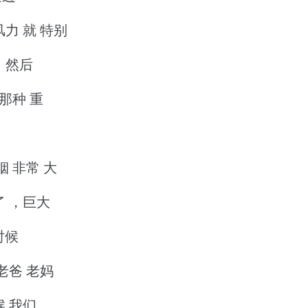
风力 就 特别
 ，然后
 那种 重
烟 非常 大
了 ，巨大
时候
，老爸 老妈
候 我们