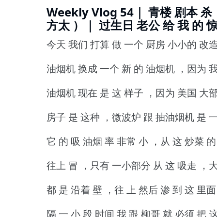
Weekly Vlog 54｜ 青楼 剧本 杀
方太 ）｜ 过生日 老公 给 我 的 惊
今天 我们 打算 做 一个 厨房 小小的 改造
油烟机 换成 一个 新 的 油烟机 ，因为 
油烟机 现在 是 这 样子 ，因为 美国 大
房子 是 这种 ，微波炉 跟 抽油烟机 是 
它 的 吸 油烟 率 非常 小 ，从 这 炒菜 
往上 冒 ，只有 一小部分 从 这 吸走 ，
都 是 沿着 壁 ，往 上 然后 渗 到 这 里
隔 一 小 段 时间 我 跟 柳哥 就 必须 把 