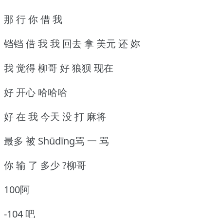
那 行 你 借 我
铛铛 借 我 我 回去 拿 美元 还 妳
我 觉得 柳哥 好 狼狈 现在
好 开心 哈哈哈
好 在 我 今天 没 打 麻将
最多 被 Shūdīng骂 一 骂
你 输 了 多少 ?柳哥
100阿
-104 吧