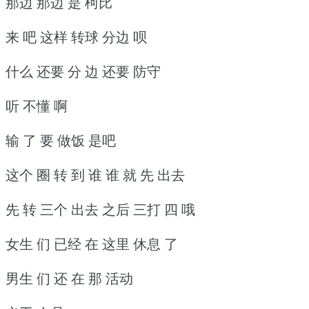
那边 那边 是 柯比
来 吧 这样 转球 分边 呗
什么 还要 分 边 还要 防守
听 不懂 啊
输 了 要 做饭 是吧
这个 圈 转 到 谁 谁 就 先 出去
先 转 三个 出去 之后 三打 四 哦
女生 们 已经 在 这里 休息 了
男生 们 还 在 那 活动