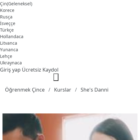
Çin(Geleneksel)
Korece
Rusça
İsveççe
Türkçe
Hollandaca
Litvanca
Yunanca
Lehçe
Ukraynaca
Giriş yap
Ücretsiz Kaydol
Öğrenmek Çince
Kurslar
She's Danni