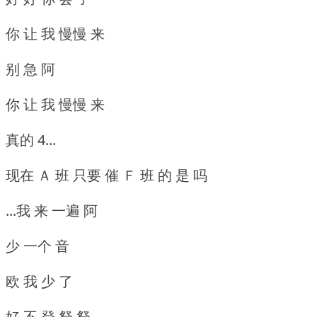
你 让 我 慢慢 来
别 急 阿
你 让 我 慢慢 来
真的 4...
现在 Ａ 班 只要 催 Ｆ 班 的 是 吗
...我 来 一遍 阿
少 一个 音
欧 我 少 了
好 不 登 豋 豋 ...