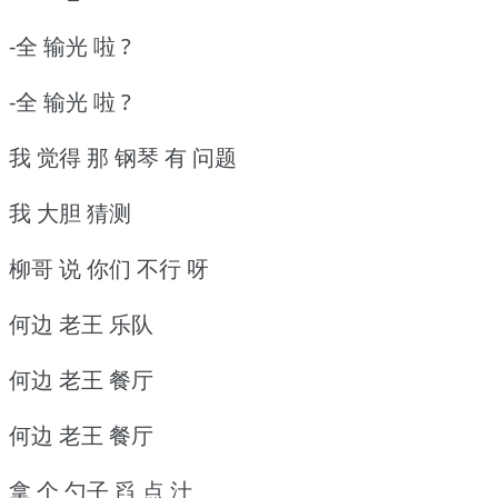
-全 输光 啦 ?
-全 输光 啦 ?
我 觉得 那 钢琴 有 问题
我 大胆 猜测
柳哥 说 你们 不行 呀
何边 老王 乐队
何边 老王 餐厅
何边 老王 餐厅
拿 个 勺子 舀 点 汁