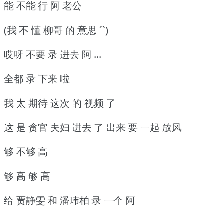
能 不能 行 阿 老公
(我 不 懂 柳哥 的 意思 ˊˋ)
哎呀 不要 录 进去 阿 ...
全都 录 下来 啦
我 太 期待 这次 的 视频 了
这 是 贪官 夫妇 进去 了 出来 要 一起 放风
够 不够 高
够 高 够 高
给 贾静雯 和 潘玮柏 录 一个 阿