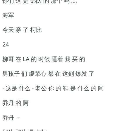
你们 这 是 部队 的 那个 吗 ....
海军
今天 穿 了 柯比
24
柳哥 在 LA 的 时候 逼着 我 买 的
男孩子 们 虚荣心 都 在 这刻 爆发 了
- 这是 什么 - 老公 你 的 鞋 是 什么 的 阿
乔丹 的 阿
乔丹 －