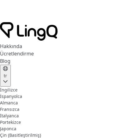
Hakkında
Ücretlendirme
Blog
tr
İngilizce
İspanyolca
Almanca
Fransızca
İtalyanca
Portekizce
Japonca
Çin (Basitleştirilmiş)