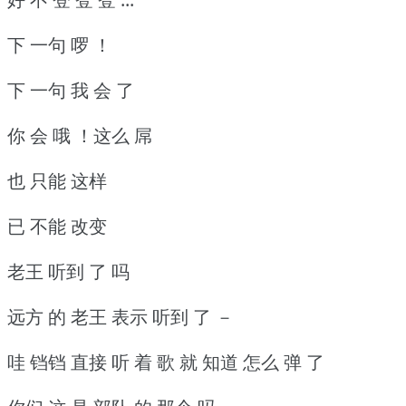
下 一句 啰 ！
下 一句 我 会 了
你 会 哦 ！这么 屌
也 只能 这样
已 不能 改变
老王 听到 了 吗
远方 的 老王 表示 听到 了 －
哇 铛铛 直接 听 着 歌 就 知道 怎么 弹 了