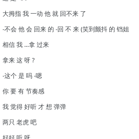
大拇指 我 一动 他 就 回不来 了
-不会 他 会 回来 的 -回 不 来 (笑到颤抖 的 铛姐
相信 我 ...拿 过来
拿来 这 呀 ?
-这个 是 吗 -嗯
你 要 有 节奏感
我 觉得 好听 才 想 弹弹
两只 老虎 吧
好好 听 呀