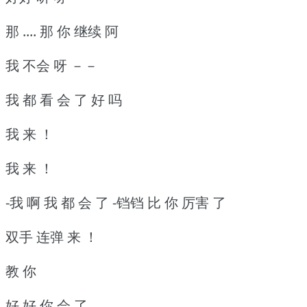
那 .... 那 你 继续 阿
我 不会 呀 －－
我 都 看 会 了 好 吗
我 来 ！
我 来 ！
-我 啊 我 都 会 了 -铛铛 比 你 厉害 了
双手 连弹 来 ！
教 你
好 好 你 会 了