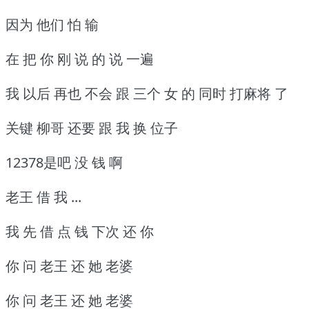
因为 他们 怕 输
在 把 你 刚 说 的 说 一遍
我 以后 再也 不会 跟 三个 女 的 同时 打麻将 了
关键 柳哥 还要 跟 我 换 位子
12378是吧 没 钱 啊
老王 借 我 ...
我 先 借 点 钱 下次 还 你
你 问 老王 还 她 老婆
你 问 老王 还 她 老婆