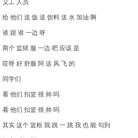
义工 人员
给 他们 送 饭 送 饮料 送 水 加油 啊
谁 跟 谁 一边 呀
两个 监狱 服 一边 吧 应该 是
哎呀 好 舒服 阿 这 风 飞 的
同学们
看 他们 扣篮 很 帅 吗
看 他们 扣篮 很 帅 吗
其实 这个 篮框 我 跳 一 跳 我 也 能 勾到