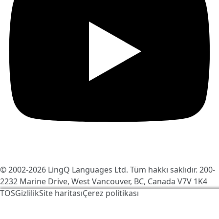
© 2002-2026
LingQ Languages Ltd.
Tüm hakkı saklıdır. 200-
2232 Marine Drive, West Vancouver, BC, Canada
V7V 1K4
TOS
Gizlilik
Site haritası
Çerez politikası
LingQ'yu daha iyi hale getirmek için çerezleri
kullanıyoruz. Siteyi ziyaret ederek, bunu kabul