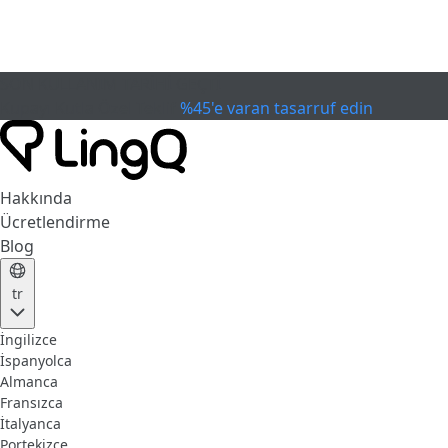
SON KULLANIM TARİHİ GEÇTİ
Kupayı Kutla
Özel Teklif
%45'e varan tasarruf edin
Hakkında
Ücretlendirme
Blog
tr
İngilizce
İspanyolca
Almanca
Fransızca
İtalyanca
Portekizce