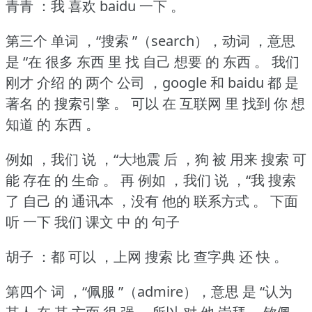
青青 ：我 喜欢 baidu 一下 。
第三个 单词 ，“搜索 ”（search），动词 ，意思
是 “在 很多 东西 里 找 自己 想要 的 东西 。
我们
刚才 介绍 的 两个 公司 ，google 和 baidu 都 是
著名 的 搜索引擎 。
可以 在 互联网 里 找到 你 想
知道 的 东西 。
例如 ，我们 说 ，“大地震 后 ，狗 被 用来 搜索 可
能 存在 的 生命 。
再 例如 ，我们 说 ，“我 搜索
了 自己 的 通讯本 ，没有 他的 联系方式 。
下面
听 一下 我们 课文 中 的 句子
胡子 ：都 可以 ，上网 搜索 比 查字典 还 快 。
第四个 词 ，“佩服 ”（admire），意思 是 “认为