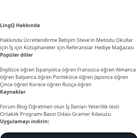
LingQ Hakkında
Hakkında
Ücretlendirme
İletişim
Steve'in Metodu
Okullar
için
İş için
Kütüphaneler için
Referanslar
Hediye Mağazası
Popüler diller
İngilizce öğren
İspanyolca öğren
Fransızca öğren
Almanca
öğren
İtalyanca öğren
Portekizce öğren
Japonca öğren
Çince öğren
Korece öğren
Rusça öğren
Kaynaklar
Forum
Blog
Öğretmen olun
İş İlanları
Yeterlilik testi
Ortaklık Programı
Basın Odası
Gramer Kılavuzu
Uygulamayı indirin: