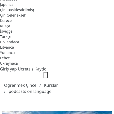
Japonca
Çin (Basitleştirilmiş)
Çin(Geleneksel)
Korece
Rusça
İsveççe
Türkçe
Hollandaca
Litvanca
Yunanca
Lehçe
Ukraynaca
Giriş yap
Ücretsiz Kaydol
Öğrenmek Çince
Kurslar
podcasts on language