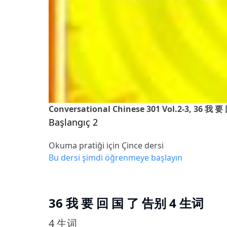
Conversational Chinese 301 Vol.2-3, 36 我
Başlangıç 2
Okuma pratiği için Çince dersi
Bu dersi şimdi öğrenmeye başlayın
36 我 要 回 国 了 告别 4 生词
4 生词