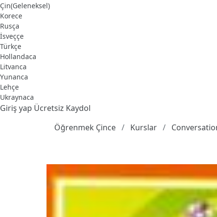
Çin(Geleneksel)
Korece
Rusça
İsveççe
Türkçe
Hollandaca
Litvanca
Yunanca
Lehçe
Ukraynaca
Giriş yap
Ücretsiz Kaydol
Öğrenmek Çince
Kurslar
Conversation