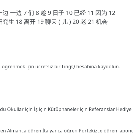
边 一边 7 们 8 趁 9 日子 10 已经 11 因为 12
究生 18 离开 19 聊天 ( 儿 ) 20 老 21 机会
ı öğrenmek için ücretsiz bir LingQ hesabına
kaydolun
.
odu
Okullar için
İş için
Kütüphaneler için
Referanslar
Hediye
ren
Almanca öğren
İtalyanca öğren
Portekizce öğren
Japon