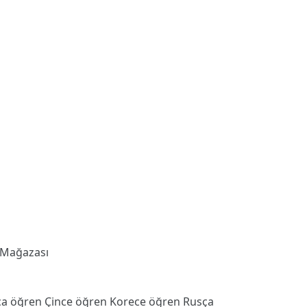
 Mağazası
ca öğren
Çince öğren
Korece öğren
Rusça