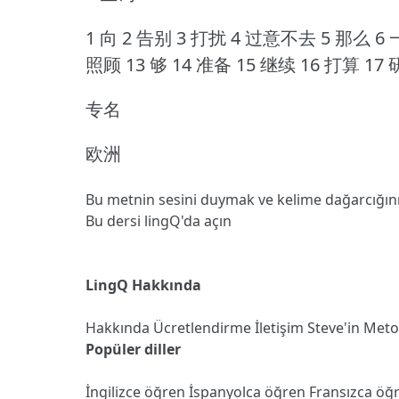
1 向 2 告别 3 打扰 4 过意不去 5 那么 6 一
照顾 13 够 14 准备 15 继续 16 打算 17 研
专名
欧洲
Bu metnin sesini duymak ve kelime dağarcığın
Bu dersi lingQ'da açın
LingQ Hakkında
Hakkında
Ücretlendirme
İletişim
Steve'in Met
Popüler diller
İngilizce öğren
İspanyolca öğren
Fransızca öğ