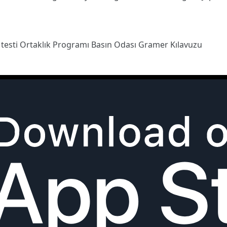
 testi
Ortaklık Programı
Basın Odası
Gramer Kılavuzu