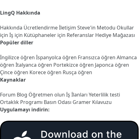
LingQ Hakkında
Hakkında
Ücretlendirme
İletişim
Steve'in Metodu
Okullar
için
İş için
Kütüphaneler için
Referanslar
Hediye Mağazası
Popüler diller
İngilizce öğren
İspanyolca öğren
Fransızca öğren
Almanca
öğren
İtalyanca öğren
Portekizce öğren
Japonca öğren
Çince öğren
Korece öğren
Rusça öğren
Kaynaklar
Forum
Blog
Öğretmen olun
İş İlanları
Yeterlilik testi
Ortaklık Programı
Basın Odası
Gramer Kılavuzu
Uygulamayı indirin: