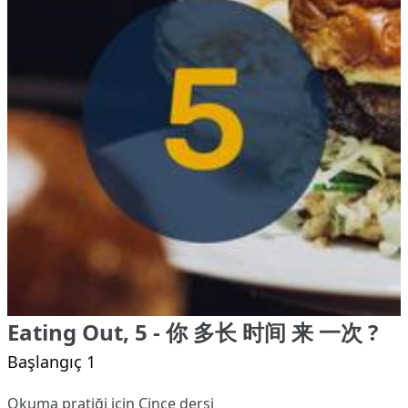
Eating Out, 5 - 你 多长 时间 来 一次 ?
Başlangıç 1
Okuma pratiği için Çince dersi