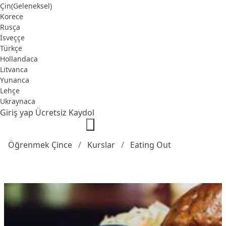
Çin(Geleneksel)
Korece
Rusça
İsveççe
Türkçe
Hollandaca
Litvanca
Yunanca
Lehçe
Ukraynaca
Giriş yap
Ücretsiz Kaydol
Öğrenmek Çince
Kurslar
Eating Out