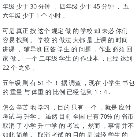
年级 少于 30 分钟 ，
四年级 少于 45 分钟 ，
五
六年级 少于 1 个 小时 。
可是 真正 按 这个 规定 做 的 学校 却 未必 你们
容易 找到 。
学校 的 做法 大都 是 上课 的 时间
讲课 ，
辅导班 回答 学生 的 问题 ，作业 必须 回
家 做 。
一个 二年级 学生 的 作业本 ，已经 达到
22 个 之多 。
五年级 则 有 51 个 ！
据 调查 ，现在 小学生 书包
的 重量 与 体重 的 比例 已经 达到 1：4 .
怎么 辛苦 地 学习 ，目的 只有 一个 ，就是 应付
考试 与 升学 。
虽然 目前 全国 已有 70% 的 省市
取消 了 小学 升 中学 的 考试 ，
然而 ，事情 并不
如此 简单 。
取消 考试 的 目的 是 减轻 学生 的