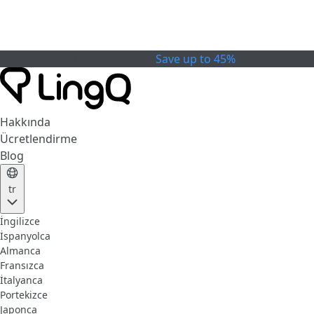
Celebrate the Cup
Özel Teklif
Save up to 45%
Hakkında
Ücretlendirme
Blog
tr
İngilizce
İspanyolca
Almanca
Fransızca
İtalyanca
Portekizce
Japonca