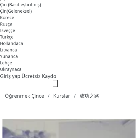
Çin (Basitleştirilmiş)
Çin(Geleneksel)
Korece
Rusça
İsveççe
Türkçe
Hollandaca
Litvanca
Yunanca
Lehçe
Ukraynaca
Giriş yap
Ücretsiz Kaydol
Öğrenmek Çince
Kurslar
成功之路