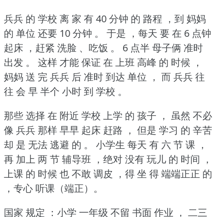
兵兵 的 学校 离 家 有 40 分钟 的 路程 ，到 妈妈
的 单位 还要 10 分钟 。
于是 ，每天 要 在 6 点钟
起床 ，赶紧 洗脸 、吃饭 。
6 点半 母子俩 准时
出发 。
这样 才能 保证 在 上班 高峰 的 时候 ，
妈妈 送 完 兵兵 后 准时 到达 单位 ，
而 兵兵 往
往 会 早 半个 小时 到 学校 。
那些 选择 在 附近 学校 上学 的 孩子 ，
虽然 不必
像 兵兵 那样 早早 起床 赶路 ，
但是 学习 的 辛苦
却 是 无法 逃避 的 。
小学生 每天 有 六 节 课 ，
再 加上 两 节 辅导班 ，绝对 没有 玩儿 的 时间 ，
上课 的 时候 也 不敢 调皮 ，得 坐 得 端端正正 的
，专心 听课（端正）。
国家 规定 ：小学 一年级 不留 书面 作业 ，
二三