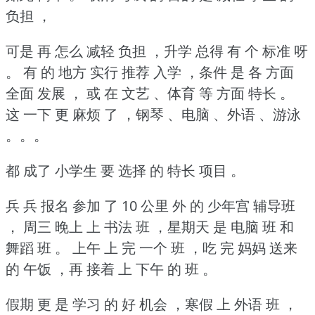
负担 ，
可是 再 怎么 减轻 负担 ，升学 总得 有 个 标准 呀
。
有 的 地方 实行 推荐 入学 ，条件 是 各 方面
全面 发展 ，
或 在 文艺 、体育 等 方面 特长 。
这 一下 更 麻烦 了 ，钢琴 、电脑 、外语 、游泳
。。。
都 成了 小学生 要 选择 的 特长 项目 。
兵 兵 报名 参加 了 10 公里 外 的 少年宫 辅导班
，
周三 晚上 上 书法 班 ，星期天 是 电脑 班 和
舞蹈 班 。
上午 上 完 一个 班 ，吃 完 妈妈 送来
的 午饭 ，再 接着 上 下午 的 班 。
假期 更 是 学习 的 好 机会 ，寒假 上 外语 班 ，