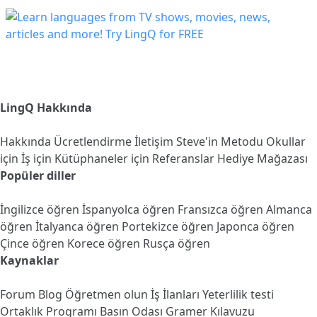
LingQ Hakkında
Hakkında
Ücretlendirme
İletişim
Steve'in Metodu
Okullar
için
İş için
Kütüphaneler için
Referanslar
Hediye Mağazası
Popüler diller
İngilizce öğren
İspanyolca öğren
Fransızca öğren
Almanca
öğren
İtalyanca öğren
Portekizce öğren
Japonca öğren
Çince öğren
Korece öğren
Rusça öğren
Kaynaklar
Forum
Blog
Öğretmen olun
İş İlanları
Yeterlilik testi
Ortaklık Programı
Basın Odası
Gramer Kılavuzu