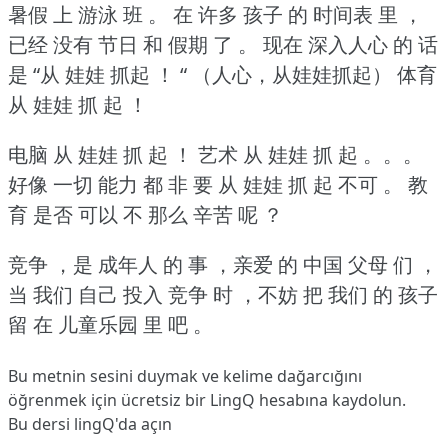
暑假 上 游泳 班 。
在 许多 孩子 的 时间表 里 ，
已经 没有 节日 和 假期 了 。
现在 深入人心 的 话
是 “从 娃娃 抓起 ！ “ （人心，从娃娃抓起）
体育
从 娃娃 抓 起 ！
电脑 从 娃娃 抓 起 ！
艺术 从 娃娃 抓 起 。。。
好像 一切 能力 都 非 要 从 娃娃 抓 起 不可 。
教
育 是否 可以 不 那么 辛苦 呢 ？
竞争 ，是 成年人 的 事 ，亲爱 的 中国 父母 们 ，
当 我们 自己 投入 竞争 时 ，不妨 把 我们 的 孩子
留 在 儿童乐园 里 吧 。
Bu metnin sesini duymak ve kelime dağarcığını
öğrenmek için ücretsiz bir LingQ hesabına
kaydolun
.
Bu dersi lingQ'da açın