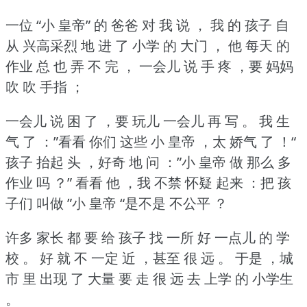
一位 “小 皇帝” 的 爸爸 对 我 说 ，
我 的 孩子 自
从 兴高采烈 地 进 了 小学 的 大门 ，
他 每天 的
作业 总 也 弄 不 完 ，
一会儿 说 手 疼 ，要 妈妈
吹 吹 手指 ；
一会儿 说 困 了 ，要 玩儿 一会儿 再 写 。
我 生
气 了 ：”看看 你们 这些 小 皇帝 ，太 娇气 了 ！“
孩子 抬起 头 ，好奇 地 问 ：”小 皇帝 做 那么 多
作业 吗 ？”
看看 他 ，我 不禁 怀疑 起来 ：把 孩
子们 叫做 ”小 皇帝 “是不是 不公平 ？
许多 家长 都 要 给 孩子 找 一所 好 一点儿 的 学
校 。
好 就 不 一定 近 ，甚至 很 远 。
于是 ，城
市 里 出现 了 大量 要 走 很 远 去 上学 的 小学生
。