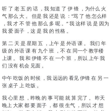
听 了 老 五 的 话 ，我 知道 了 伊 锋 ，为什么 火
气 那么 大 。
但是 我 还是 说 ：“骂 了 他 怎么样
，我 才 不 管 他 那么 多 呢 。“
我 这样 说 是 因为
我 爱 面子 ，这 是 我 的 性格 。
第 二 天 是 星期 五 ，上午 是 外语 课 。
我们 年
级 的 外语 课 有 九个 班 ，不 在 同一个 教学楼
上课 。
我 和 伊锋 不 在 一个 班 ，所以 上午 我
们 没有 机会 见面 。
中午 吃饭 的 时候 ，我 远远的 看见 伊锋 在 另 一
张 桌子 上 吃饭 。
我 心里 想 ，昨晚 的 事 可能 就 算 完了 。
昨天
晚上 大家 都 要 面子 ，都 很 生气 ，所以 才 想