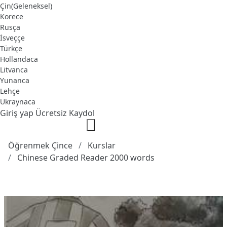
Çin(Geleneksel)
Korece
Rusça
İsveççe
Türkçe
Hollandaca
Litvanca
Yunanca
Lehçe
Ukraynaca
Giriş yap
Ücretsiz Kaydol
Öğrenmek Çince
Kurslar
Chinese Graded Reader 2000 words