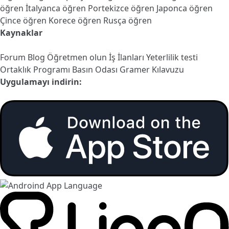
öğren
İtalyanca öğren
Portekizce öğren
Japonca öğren
Çince öğren
Korece öğren
Rusça öğren
Kaynaklar
Forum
Blog
Öğretmen olun
İş İlanları
Yeterlilik testi
Ortaklık Programı
Basın Odası
Gramer Kılavuzu
Uygulamayı indirin: