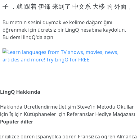
子 ，就 跟着 伊锋 来到了 中文系 大楼 的 外面 。
Bu metnin sesini duymak ve kelime dağarcığını
öğrenmek için ücretsiz bir LingQ hesabına
kaydolun
.
Bu dersi lingQ'da açın
LingQ Hakkında
Hakkında
Ücretlendirme
İletişim
Steve'in Metodu
Okullar
için
İş için
Kütüphaneler için
Referanslar
Hediye Mağazası
Popüler diller
İngilizce öğren
İspanyolca öğren
Fransızca öğren
Almanca