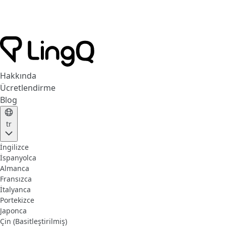
Hakkında
Ücretlendirme
Blog
tr
İngilizce
İspanyolca
Almanca
Fransızca
İtalyanca
Portekizce
Japonca
Çin (Basitleştirilmiş)