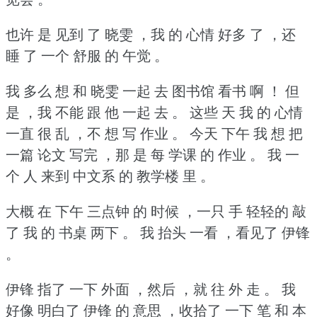
也许 是 见到 了 晓雯 ，我 的 心情 好多 了 ，还
睡 了 一个 舒服 的 午觉 。
我 多么 想 和 晓雯 一起 去 图书馆 看书 啊 ！
但
是 ，我 不能 跟 他 一起 去 。
这些 天 我 的 心情
一直 很 乱 ，不 想 写 作业 。
今天 下午 我 想 把
一篇 论文 写完 ，那 是 每 学课 的 作业 。
我 一
个 人 来到 中文系 的 教学楼 里 。
大概 在 下午 三点钟 的 时候 ，一只 手 轻轻的 敲
了 我 的 书桌 两下 。
我 抬头 一看 ，看见了 伊锋
。
伊锋 指了 一下 外面 ，然后 ，就 往 外 走 。
我
好像 明白了 伊锋 的 意思 ，收拾了 一下 笔 和 本