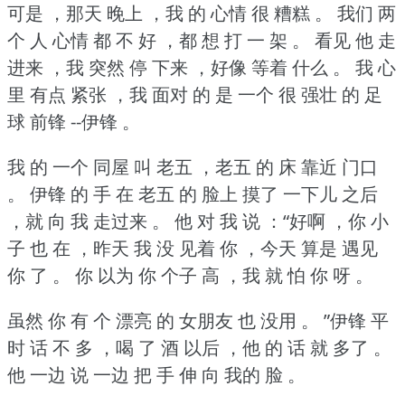
可是 ，那天 晚上 ，我 的 心情 很 糟糕 。
我们 两
个 人 心情 都 不 好 ，都 想 打 一 架 。
看见 他 走
进来 ，我 突然 停 下来 ，好像 等着 什么 。
我 心
里 有点 紧张 ，我 面对 的 是 一个 很 强壮 的 足
球 前锋 --伊锋 。
我 的 一个 同屋 叫 老五 ，老五 的 床 靠近 门口
。
伊锋 的 手 在 老五 的 脸上 摸了 一下儿 之后
，就 向 我 走过来 。
他 对 我 说 ：“好啊 ，你 小
子 也 在 ，昨天 我 没 见着 你 ，今天 算是 遇见
你 了 。
你 以为 你 个子 高 ，我 就 怕 你 呀 。
虽然 你 有 个 漂亮 的 女朋友 也 没用 。
”伊锋 平
时 话 不 多 ，喝 了 酒 以后 ，他 的 话 就 多了 。
他 一边 说 一边 把 手 伸 向 我的 脸 。