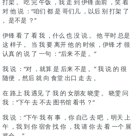
打架 。
吃 完 午饭 ，我 走 到 伊锋 面前 ，笑 着
对 他 说 ：“咱们 都 是 哥们儿 ，以后 别 打架 了
。是不是 ？”
伊锋 看 了 看 我 ，什么 也 没 说 。
他 平时 总是
这 样子 。
当 我 要 离开 他 的 时候 ，伊锋 才 很
认真 的 说 了 一句 ：“后来 不是 。“
我 说 ：“对 ，就算 是 后来 不是 。”
我 说 的 很
随便 ，然后 就 向 食堂 出口 走 去 。
在 路上 我 遇见 了 我 的 女朋友 晓雯 。
晓雯 问
我 ：“下午 去 不去 图书馆 看书 ？“
我 说 ：“下午 我 有 事 ，你 自己 去 吧 ，明天 上
午 ，我 到 你 宿舍 找 你 ，我 请 你 去 看 一个 展
览会 。”