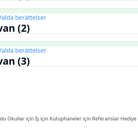
Valda berättelser
van (2)
Valda berättelser
van (3)
odu
Okullar için
İş için
Kütüphaneler için
Referanslar
Hediye