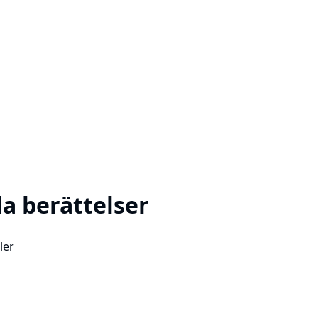
da berättelser
ler