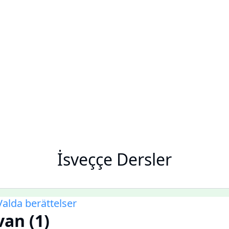
İsveççe Dersler
Valda berättelser
van (1)