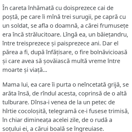
În careta înhămată cu doisprezece cai de
poștă, pe care îi mînă trei surugii, pe capră cu
un soldat, se afla o doamnă, a cărei frumusețe
era încă strălucitoare.
Lîngă ea, un băiețandru,
între treisprezece și paisprezece ani.
Dar el
părea a fi, după înfățisare, o fire bolnăvicioasă
și care avea să șovăiască multă vreme între
moarte și viață...
Mama lui, ea care îi purta o neîncetată grijă, se
arăta însă, de rîndul acesta, coprinsă de o altă
tulburare.
Dînsa-i venea de la un petec de
hîrtie cocoloșită, telegramă ce-i fusese trimisă,
în chiar dimineața acelei zile, de o rudă a
soțului ei, a cărui boală se îngreuiase.