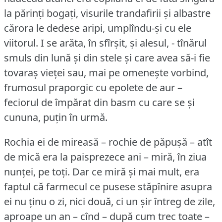
la părinți bogați, visurile trandafirii și albastre
cărora le dedese aripi, umplîndu-și cu ele
viitorul.
I se arăta, în sfîrșit, și alesul, - tînărul
smuls din lună și din stele și care avea să-i fie
tovaraș vieței sau, mai pe omenește vorbind,
frumosul praporgic cu epolete de aur –
feciorul de împărat din basm cu care se și
cununa, puțin în urmă.
Rochia ei de mireasă – rochie de păpușă – atît
de mică era la paisprezece ani – miră, în ziua
nunței, pe toți.
Dar ce miră și mai mult, era
faptul că farmecul ce pusese stăpînire asupra
ei nu ținu o zi, nici două, ci un șir întreg de zile,
aproape un an – cînd – după cum trec toate –