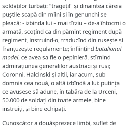
soldaților turbați: "trageți!"
și dinaintea căreia
puștile scapă din mîini și în genunchi se
pleacă; - izbinda lui – mai tîrziu – de-a întocmi o
armată, scoțînd ca din pămînt regiment după
regiment, instruind-o, traducînd din rusește și
franțuzește regulamente; înființînd
batalionul
model
, ce avea sa fie o pepinieră, stîrnind
admirațiunea generalilor austriaci și ruși;
Coronni, Halcinski și altii, iar acum, sub
domnia cea nouă, o altă izbîndă a lui: putința
ce avusese să adune, în tabăra de la Urceni,
50.000 de soldați din toate armele, bine
instruiți, și bine echipați.
Cunoscător a douăsprezece limbi, suflet de