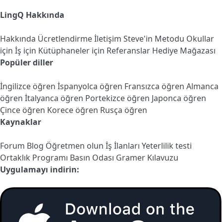
LingQ Hakkında
Hakkında
Ücretlendirme
İletişim
Steve'in Metodu
Okullar
için
İş için
Kütüphaneler için
Referanslar
Hediye Mağazası
Popüler diller
İngilizce öğren
İspanyolca öğren
Fransızca öğren
Almanca
öğren
İtalyanca öğren
Portekizce öğren
Japonca öğren
Çince öğren
Korece öğren
Rusça öğren
Kaynaklar
Forum
Blog
Öğretmen olun
İş İlanları
Yeterlilik testi
Ortaklık Programı
Basın Odası
Gramer Kılavuzu
Uygulamayı indirin: