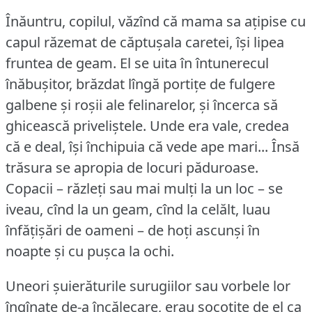
Înăuntru, copilul, văzînd că mama sa ațipise cu
capul răzemat de căptușala caretei, își lipea
fruntea de geam.
El se uita în întunerecul
înăbușitor, brăzdat lîngă portițe de fulgere
galbene și roșii ale felinarelor, și încerca să
ghicească priveliștele.
Unde era vale, credea
că e deal, își închipuia că vede ape mari... Însă
trăsura se apropia de locuri păduroase.
Copacii – răzleți sau mai mulți la un loc – se
iveau, cînd la un geam, cînd la celălt, luau
înfățișări de oameni – de hoți ascunși în
noapte și cu pușca la ochi.
Uneori șuierăturile surugiilor sau vorbele lor
îngînate de-a încălecare, erau socotite de el ca