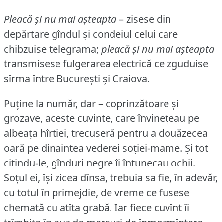
Pleacă și nu mai așteapta
– zisese din
depărtare gîndul și condeiul celui care
chibzuise telegrama;
pleacă și nu mai așteapta
transmisese fulgerarea electrică ce zguduise
sîrma între București și Craiova.
Puține la număr, dar – coprinzătoare și
grozave, aceste cuvinte, care învinețeau pe
albeața hîrtiei, trecuseră pentru a douăzecea
oară pe dinaintea vederei soției-mame.
Și tot
citindu-le, gînduri negre îi întunecau ochii.
Soțul ei, își zicea dînsa, trebuia sa fie, în adevăr,
cu totul în primejdie, de vreme ce fusese
chemată cu atîta grabă.
Iar fiece cuvînt îi