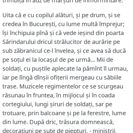
trîmbița în auz de marșuri de înmormîntare.
Uita că e cu copilul alături, și pe drum, și se
credea în București, cu lume multă împrejur;
își închipuia pînă și că vede ieșind din poarta
Sărindarului dricul strălucitor de aurărie pe
sub zăbranicul ce-l învelea, și ce avea să ducă
pe soțul ei la locașul de pe urmă... Mii de
soldați, cu puștile aplecate la pămînt îl urmau,
iar pe lîngă dînșii ofițerii mergeau cu săbiile
trase.
Muzicele regimentelor ce se scurgeau
răsunau în fruntea, în mijlocul și în coada
cortegiului, lungi șiruri de soldați, sar pe
trotuare, prin balcoane și pe la ferestre, lume
din lume.
După dric, trăsura domnească,
decorațiuni pe sute de piepturi, - ministrii,