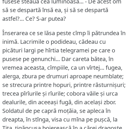
fusese steaua cea luminoasă... - De acest om
să se despartă însă ea, și să se despartă
astfel?...
Ce?
S-ar putea?
Înserarea ce se lăsa peste cîmp îi pătrundea în
inimă.
Lacrimile o podideau, cădeau cu
picături largi pe hîrtia telegramei pe care o
pusese pe genunchi... Dar careta bătea, în
vremea aceasta, cîmpiile, ca un vîrtej... fugea,
alerga, zbura pe drumuri aproape neumblate;
se strecura printre hopuri, printre răsturnișuri;
trecea pîrîurile și rîurile; cobora văile și urca
dealurile, din aceeași fugă, din același zbor.
Soldatul de pe capră moțăia, se apleca în
dreapta, în stînga, visa cu mîna pe pușcă, la
Tița, țigăncușa boierească în a cărei dragoste