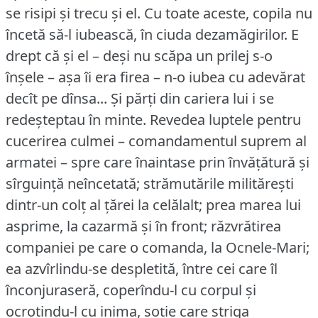
se risipi și trecu și el.
Cu toate aceste, copila nu
încetă să-l iubească, în ciuda dezamăgirilor.
E
drept că și el – deși nu scăpa un prilej s-o
înșele – așa îi era firea – n-o iubea cu adevărat
decît pe dînsa... Și părți din cariera lui i se
redeșteptau în minte.
Revedea luptele pentru
cucerirea culmei – comandamentul suprem al
armatei – spre care înaintase prin învățătură și
sîrguință neîncetată; strămutările militărești
dintr-un colț al țărei la celălalt; prea marea lui
asprime, la cazarmă și în front; răzvrătirea
companiei pe care o comanda, la Ocnele-Mari;
ea azvîrlindu-se despletită, între cei care îl
înconjuraseră, coperîndu-l cu corpul și
ocrotindu-l cu inima, soție care striga