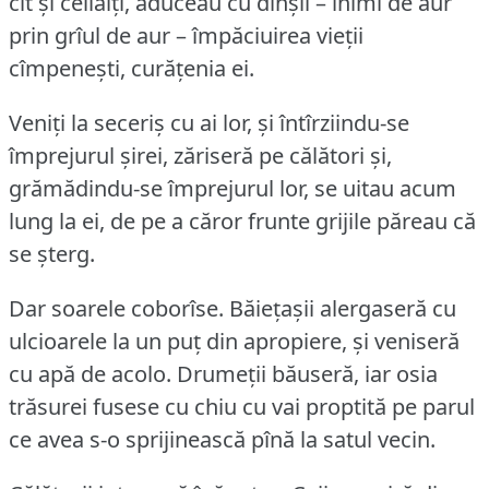
cît și ceilalți, aduceau cu dînșii – inimi de aur
prin grîul de aur – împăciuirea vieții
cîmpenești, curățenia ei.
Veniți la seceriș cu ai lor, și întîrziindu-se
împrejurul șirei, zăriseră pe călători și,
grămădindu-se împrejurul lor, se uitau acum
lung la ei, de pe a căror frunte grijile păreau că
se șterg.
Dar soarele coborîse.
Băiețașii alergaseră cu
ulcioarele la un puț din apropiere, și veniseră
cu apă de acolo.
Drumeții băuseră, iar osia
trăsurei fusese cu chiu cu vai proptită pe parul
ce avea s-o sprijinească pînă la satul vecin.