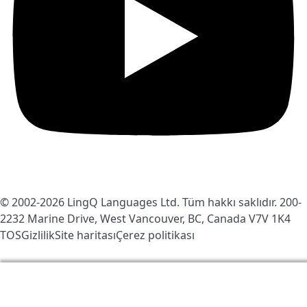
© 2002-2026
LingQ Languages Ltd.
Tüm hakkı saklıdır. 200-
2232 Marine Drive, West Vancouver, BC, Canada
V7V 1K4
TOS
Gizlilik
Site haritası
Çerez politikası
LingQ'yu daha iyi hale getirmek için çerezleri
kullanıyoruz. Siteyi ziyaret ederek, bunu kabul