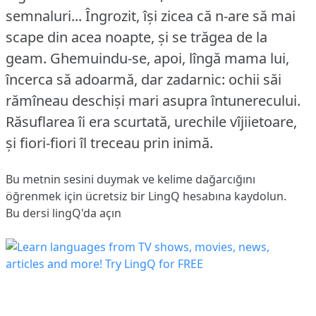
semnaluri... Îngrozit, își zicea că n-are să mai
scape din acea noapte, și se trăgea de la
geam.
Ghemuindu-se, apoi, lîngă mama lui,
încerca să adoarmă, dar zadarnic: ochii săi
rămîneau deschiși mari asupra întunerecului.
Răsuflarea îi era scurtată, urechile vîjiietoare,
și fiori-fiori îl treceau prin inimă.
Bu metnin sesini duymak ve kelime dağarcığını
öğrenmek için ücretsiz bir LingQ hesabına
kaydolun
.
Bu dersi lingQ'da açın