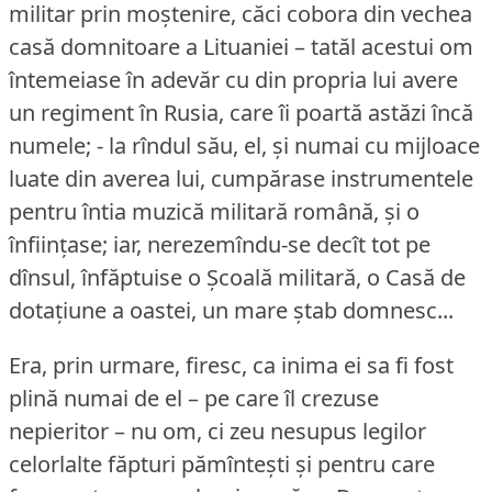
militar prin moștenire, căci cobora din vechea
casă domnitoare a Lituaniei – tatăl acestui om
întemeiase în adevăr cu din propria lui avere
un regiment în Rusia, care îi poartă astăzi încă
numele; - la rîndul său, el, și numai cu mijloace
luate din averea lui, cumpărase instrumentele
pentru întia muzică militară română, și o
înființase; iar, nerezemîndu-se decît tot pe
dînsul, înfăptuise o Școală militară, o Casă de
dotațiune a oastei, un mare ștab domnesc...
Era, prin urmare, firesc, ca inima ei sa fi fost
plină numai de el – pe care îl crezuse
nepieritor – nu om, ci zeu nesupus legilor
celorlalte făpturi pămîntești și pentru care