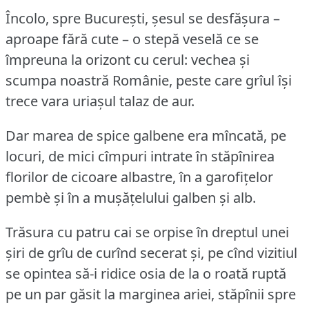
Încolo, spre București, șesul se desfășura –
aproape fără cute – o stepă veselă ce se
împreuna la orizont cu cerul: vechea și
scumpa noastră Românie, peste care grîul își
trece vara uriașul talaz de aur.
Dar marea de spice galbene era mîncată, pe
locuri, de mici cîmpuri intrate în stăpînirea
florilor de cicoare albastre, în a garofițelor
pembè și în a mușățelului galben și alb.
Trăsura cu patru cai se orpise în dreptul unei
șiri de grîu de curînd secerat și, pe cînd vizitiul
se opintea să-i ridice osia de la o roată ruptă
pe un par găsit la marginea ariei, stăpînii spre