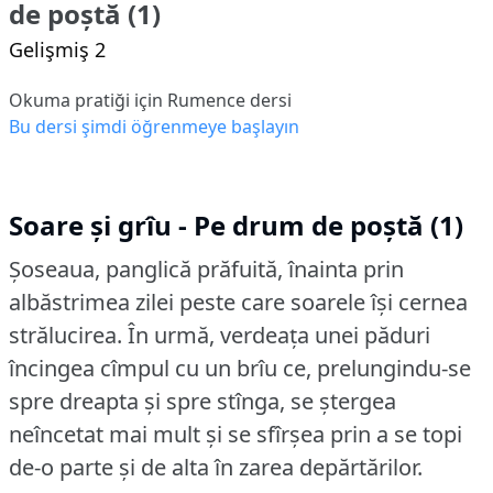
de poștă (1)
Gelişmiş 2
Okuma pratiği için Rumence dersi
Bu dersi şimdi öğrenmeye başlayın
Soare și grîu - Pe drum de poștă (1)
Șoseaua, panglică prăfuită, înainta prin
albăstrimea zilei peste care soarele își cernea
strălucirea.
În urmă, verdeața unei păduri
încingea cîmpul cu un brîu ce, prelungindu-se
spre dreapta și spre stînga, se ștergea
neîncetat mai mult și se sfîrșea prin a se topi
de-o parte și de alta în zarea depărtărilor.