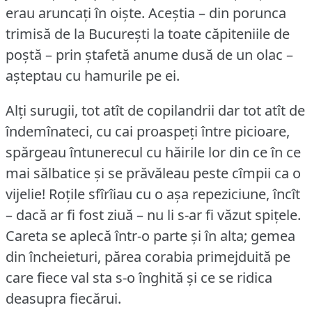
erau aruncați în oiște.
Aceștia – din porunca
trimisă de la București la toate căpiteniile de
poștă – prin ștafetă anume dusă de un olac –
așteptau cu hamurile pe ei.
Alți surugii, tot atît de copilandrii dar tot atît de
îndemînateci, cu cai proaspeți între picioare,
spărgeau întunerecul cu hăirile lor din ce în ce
mai sălbatice și se prăvăleau peste cîmpii ca o
vijelie!
Roțile sfîrîiau cu o așa repeziciune, încît
– dacă ar fi fost ziuă – nu li s-ar fi văzut spițele.
Careta se aplecă într-o parte și în alta; gemea
din încheieturi, părea corabia primejduită pe
care fiece val sta s-o înghită și ce se ridica
deasupra fiecărui.