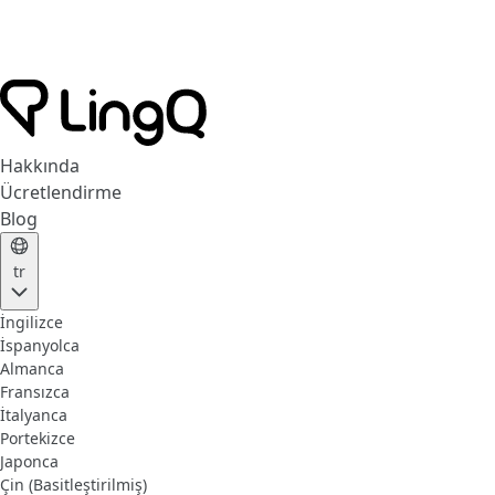
Hakkında
Ücretlendirme
Blog
tr
İngilizce
İspanyolca
Almanca
Fransızca
İtalyanca
Portekizce
Japonca
Çin (Basitleştirilmiş)