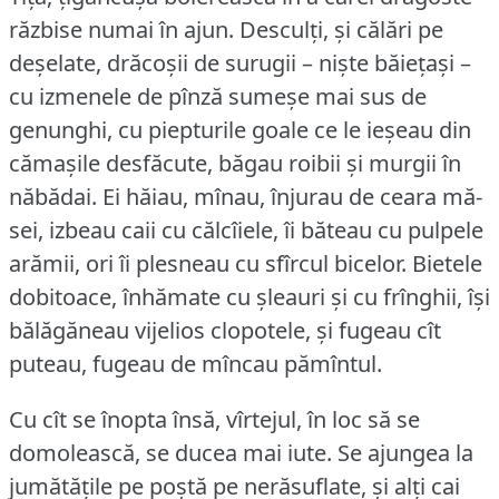
răzbise numai în ajun.
Desculți, și călări pe
deșelate, drăcoșii de surugii – niște băiețași –
cu izmenele de pînză sumeșe mai sus de
genunghi, cu piepturile goale ce le ieșeau din
cămașile desfăcute, băgau roibii și murgii în
năbădai.
Ei hăiau, mînau, înjurau de ceara mă-
sei, izbeau caii cu călcîiele, îi băteau cu pulpele
arămii, ori îi plesneau cu sfîrcul bicelor.
Bietele
dobitoace, înhămate cu șleauri și cu frînghii, își
bălăgăneau vijelios clopotele, și fugeau cît
puteau, fugeau de mîncau pămîntul.
Cu cît se înopta însă, vîrtejul, în loc să se
domolească, se ducea mai iute.
Se ajungea la
jumătățile pe poștă pe nerăsuflate, și alți cai