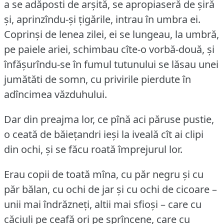
a se adăposti de arșită, se apropiaseră de șiră
și, aprinzîndu-și țigările, intrau în umbra ei.
Coprinși de lenea zilei, ei se lungeau, la umbră,
pe paiele ariei, schimbau cîte-o vorbă-două, și
înfășurîndu-se în fumul tutunului se lăsau unei
jumătăti de somn, cu privirile pierdute în
adîncimea văzduhului.
Dar din preajma lor, ce pînă aci păruse pustie,
o ceată de băiețandri ieși la iveală cît ai clipi
din ochi, și se făcu roată împrejurul lor.
Erau copii de toată mîna, cu păr negru și cu
păr bălan, cu ochi de jar și cu ochi de cicoare –
unii mai îndrăzneți, altii mai sfioși – care cu
căciuli pe ceafă ori pe sprîncene, care cu