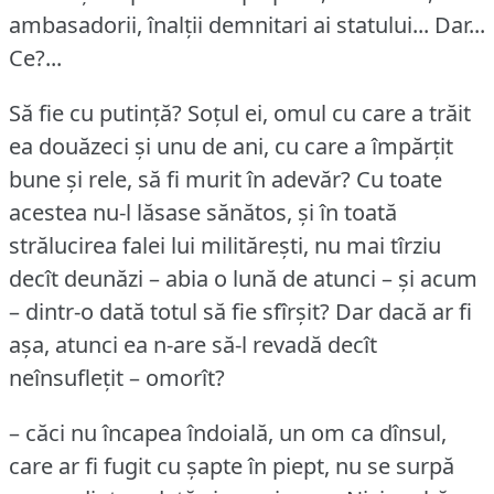
ambasadorii, înalții demnitari ai statului... Dar...
Ce?...
Să fie cu putință?
Soțul ei, omul cu care a trăit
ea douăzeci și unu de ani, cu care a împărțit
bune și rele, să fi murit în adevăr?
Cu toate
acestea nu-l lăsase sănătos, și în toată
strălucirea falei lui militărești, nu mai tîrziu
decît deunăzi – abia o lună de atunci – și acum
– dintr-o dată totul să fie sfîrșit?
Dar dacă ar fi
așa, atunci ea n-are să-l revadă decît
neînsuflețit – omorît?
– căci nu încapea îndoială, un om ca dînsul,
care ar fi fugit cu șapte în piept, nu se surpă