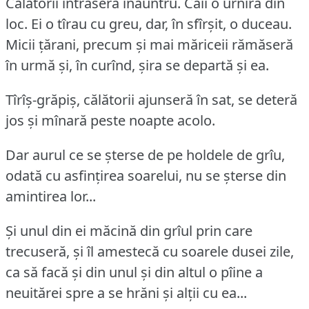
Călătorii intraseră înăuntru.
Caii o urniră din
loc.
Ei o tîrau cu greu, dar, în sfîrșit, o duceau.
Micii țărani, precum și mai măriceii rămăseră
în urmă și, în curînd, șira se departă și ea.
Tîrîș-grăpiș, călătorii ajunseră în sat, se deteră
jos și mînară peste noapte acolo.
Dar aurul ce se șterse de pe holdele de grîu,
odată cu asfințirea soarelui, nu se șterse din
amintirea lor...
Și unul din ei măcină din grîul prin care
trecuseră, și îl amestecă cu soarele dusei zile,
ca să facă și din unul și din altul o pîine a
neuitărei spre a se hrăni și alții cu ea...