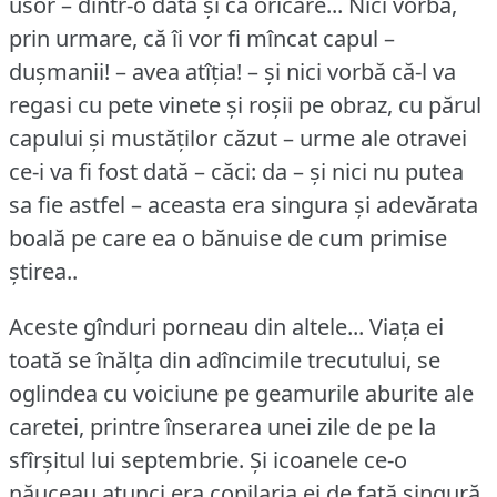
usor – dintr-o dată și ca oricare... Nici vorbă,
prin urmare, că îi vor fi mîncat capul –
dușmanii!
– avea atîția!
– și nici vorbă că-l va
regasi cu pete vinete și roșii pe obraz, cu părul
capului și mustăților căzut – urme ale otravei
ce-i va fi fost dată – căci: da – și nici nu putea
sa fie astfel – aceasta era singura și adevărata
boală pe care ea o bănuise de cum primise
știrea..
Aceste gînduri porneau din altele... Viața ei
toată se înălța din adîncimile trecutului, se
oglindea cu voiciune pe geamurile aburite ale
caretei, printre înserarea unei zile de pe la
sfîrșitul lui septembrie.
Și icoanele ce-o
năuceau atunci era copilaria ei de fată singură