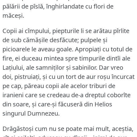
pălării de pîslă, înghirlandate cu flori de
măceși.
Copii ai cîmpului, piepturile li se arătau pîrlite
de sub cămășile desfăcute; pulpele și
picioarele le aveau goale.
Apropiați cu totul de
fire, ei duceau mintea spre timpurile dintîi ale
Lațiului, ale samniților și sabinilor.
Dar vreo
doi, pistruiați, și cu un tort de aur roșu încurcat
pe cap, păreau copii ale acelor triburi de
iranieni care se credeau de-a dreptul coborîte
din soare, și care-și făcuseră din Helios
singurul Dumnezeu.
Drăgăstoși cum nu se poate mai mult, aceștia,