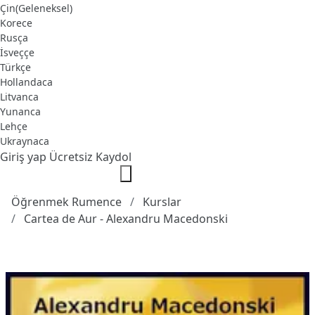
Çin(Geleneksel)
Korece
Rusça
İsveççe
Türkçe
Hollandaca
Litvanca
Yunanca
Lehçe
Ukraynaca
Giriş yap
Ücretsiz Kaydol
Öğrenmek Rumence
Kurslar
Cartea de Aur - Alexandru Macedonski