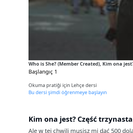
Who is She? (Member Created), Kim ona jest
Başlangıç 1
Okuma pratiği için Lehçe dersi
Bu dersi şimdi öğrenmeye başlayın
Kim ona jest? Część trzynasta
Ale w tej chwili musisz mi dać 500 dol