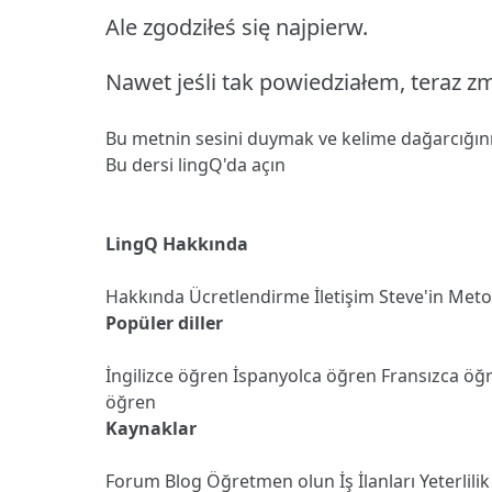
Ale zgodziłeś się najpierw.
Nawet jeśli tak powiedziałem, teraz z
Bu metnin sesini duymak ve kelime dağarcığın
Bu dersi lingQ'da açın
LingQ Hakkında
Hakkında
Ücretlendirme
İletişim
Steve'in Met
Popüler diller
İngilizce öğren
İspanyolca öğren
Fransızca öğ
öğren
Kaynaklar
Forum
Blog
Öğretmen olun
İş İlanları
Yeterlilik