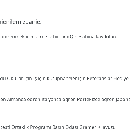
mieniłem zdanie.
ı öğrenmek için ücretsiz bir LingQ hesabına
kaydolun
.
odu
Okullar için
İş için
Kütüphaneler için
Referanslar
Hediye
ren
Almanca öğren
İtalyanca öğren
Portekizce öğren
Japon
 testi
Ortaklık Programı
Basın Odası
Gramer Kılavuzu