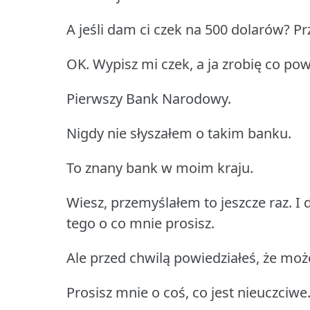
A jeśli dam ci czek na 500 dolarów? P
OK. Wypisz mi czek, a ja zrobię co pow
Pierwszy Bank Narodowy.
Nigdy nie słyszałem o takim banku.
To znany bank w moim kraju.
Wiesz, przemyślałem to jeszcze raz. I
tego o co mnie prosisz.
Ale przed chwilą powiedziałeś, że moż
Prosisz mnie o coś, co jest nieuczciwe