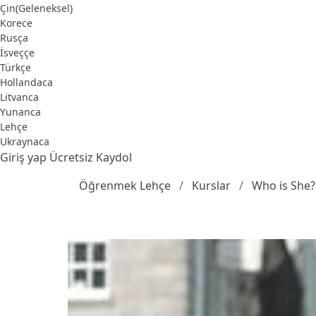
Çin(Geleneksel)
Korece
Rusça
İsveççe
Türkçe
Hollandaca
Litvanca
Yunanca
Lehçe
Ukraynaca
Giriş yap
Ücretsiz Kaydol
Öğrenmek Lehçe
Kurslar
Who is She