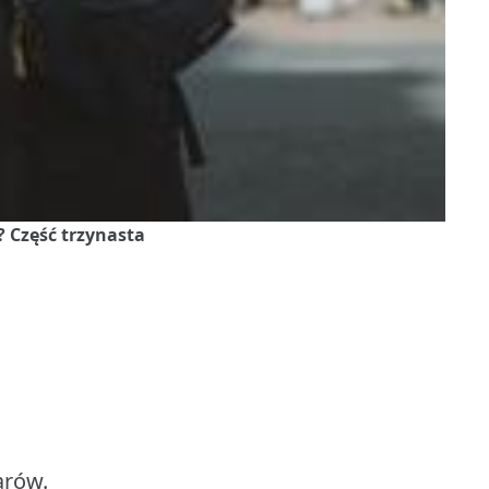
? Część trzynasta
arów.