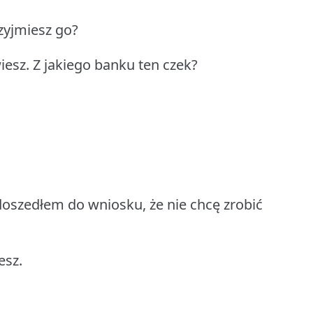
rzyjmiesz go?
iesz. Z jakiego banku ten czek?
 doszedłem do wniosku, że nie chcę zrobić
esz.
.