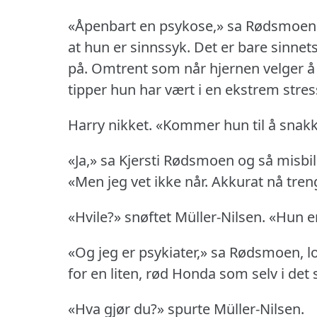
«Åpenbart en psykose,» sa Rødsmoen 
at hun er sinnssyk.
Det er bare sinnet
på.
Omtrent som når hjernen velger å 
tipper hun har vært i en ekstrem stre
Harry nikket.
«Kommer hun til å snakk
«Ja,» sa Kjersti Rødsmoen og så misbil
«Men jeg vet ikke når.
Akkurat nå treng
«Hvile?» snøftet Müller-Nilsen.
«Hun er
«Og jeg er psykiater,» sa Rødsmoen, lo
for en liten, rød Honda som selv i det 
«Hva gjør du?» spurte Müller-Nilsen.