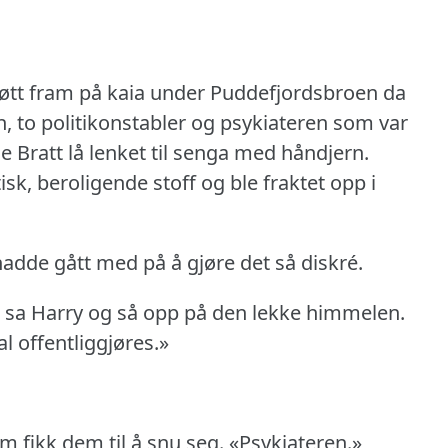
øtt fram på kaia under Puddefjordsbroen da
, to politikonstabler og psykiateren som var
e Bratt lå lenket til senga med håndjern.
sk, beroligende stoff og ble fraktet opp i
hadde gått med på å gjøre det så diskré.
,» sa Harry og så opp på den lekke himmelen.
al offentliggjøres.»
 fikk dem til å snu seg.
«Psykiateren.»