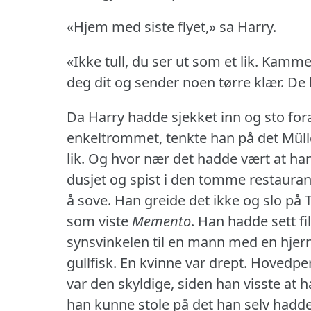
«Hjem med siste flyet,» sa Harry.
«Ikke tull, du ser ut som et lik.
Kammere
deg dit og sender noen tørre klær.
De 
Da Harry hadde sjekket inn og sto for
enkeltrommet, tenkte han på det Müll
lik.
Og hvor nær det hadde vært at han v
dusjet og spist i den tomme restauran
å sove.
Han greide det ikke og slo på T
som viste
Memento
.
Han hadde sett fi
synsvinkelen til en mann med en hjer
gullfisk.
En kvinne var drept.
Hovedper
var den skyldige, siden han visste at 
han kunne stole på det han selv hadde