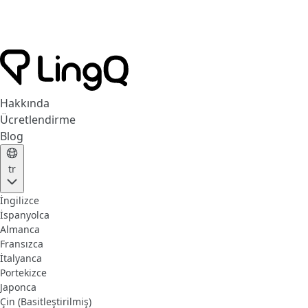
Hakkında
Ücretlendirme
Blog
tr
İngilizce
İspanyolca
Almanca
Fransızca
İtalyanca
Portekizce
Japonca
Çin (Basitleştirilmiş)