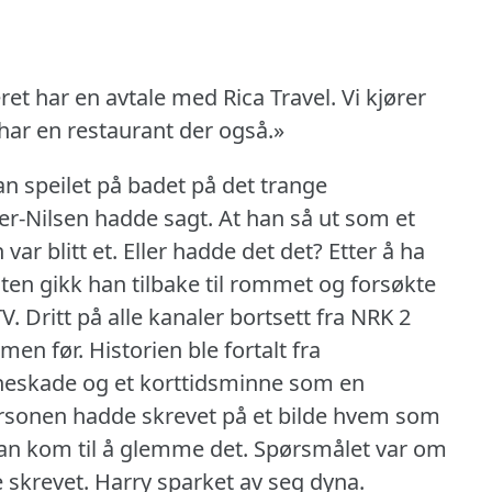
t har en avtale med Rica Travel.
Vi kjører
har en restaurant der også.»
an speilet på badet på det trange
er-Nilsen hadde sagt.
At han så ut som et
ar blitt et.
Eller hadde det det?
Etter å ha
ten gikk han tilbake til rommet og forsøkte
V.
Dritt på alle kanaler bortsett fra NRK 2
lmen før.
Historien ble fortalt fra
neskade og et korttidsminne som en
sonen hadde skrevet på et bilde hvem som
han kom til å glemme det.
Spørsmålet var om
 skrevet.
Harry sparket av seg dyna.