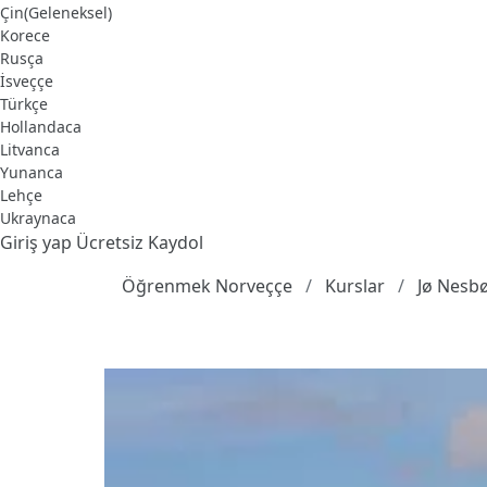
Çin(Geleneksel)
Korece
Rusça
İsveççe
Türkçe
Hollandaca
Litvanca
Yunanca
Lehçe
Ukraynaca
Giriş yap
Ücretsiz Kaydol
Öğrenmek Norveççe
Kurslar
Jø Nesb