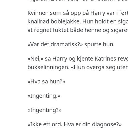
Kvinnen som så opp på Harry var i ført
knallrød boblejakke.
Hun holdt en siga
at regnet fuktet både henne og sigare
«Var det dramatisk?» spurte hun.
«Nei,» sa Harry og kjente Katrines re
bukselinningen.
«Hun overga seg ute
«Hva sa hun?»
«Ingenting.»
«Ingenting?»
«Ikke ett ord.
Hva er din diagnose?»