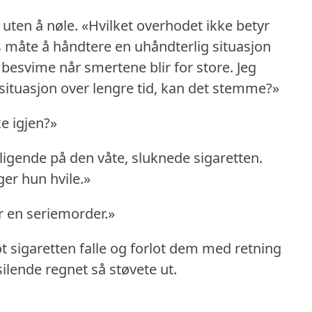
uten å nøle.
«Hvilket overhodet ikke betyr
s måte å håndtere en uhåndterlig situasjon
besvime når smertene blir for store.
Jeg
ssituasjon over lengre tid, kan det stemme?»
e igjen?»
ligende på den våte, sluknede sigaretten.
er hun hvile.»
 en seriemorder.»
t sigaretten falle og forlot dem med retning
silende regnet så støvete ut.