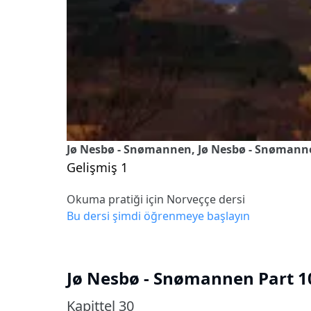
Jø Nesbø - Snømannen, Jø Nesbø - Snømannen
Gelişmiş 1
Okuma pratiği için Norveççe dersi
Bu dersi şimdi öğrenmeye başlayın
Jø Nesbø - Snømannen Part 10
Kapittel 30