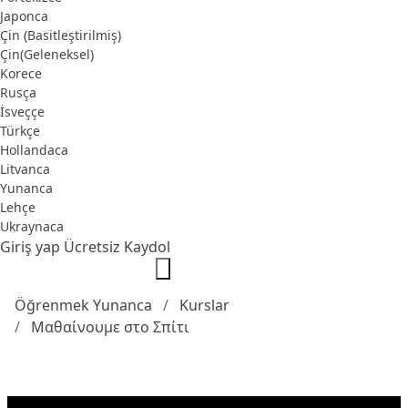
Japonca
Çin (Basitleştirilmiş)
Çin(Geleneksel)
Korece
Rusça
İsveççe
Türkçe
Hollandaca
Litvanca
Yunanca
Lehçe
Ukraynaca
Giriş yap
Ücretsiz Kaydol
Öğrenmek Yunanca
Kurslar
Μαθαίνουμε στο Σπίτι