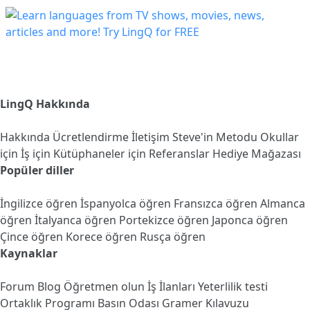
LingQ Hakkında
Hakkında
Ücretlendirme
İletişim
Steve'in Metodu
Okullar
için
İş için
Kütüphaneler için
Referanslar
Hediye Mağazası
Popüler diller
İngilizce öğren
İspanyolca öğren
Fransızca öğren
Almanca
öğren
İtalyanca öğren
Portekizce öğren
Japonca öğren
Çince öğren
Korece öğren
Rusça öğren
Kaynaklar
Forum
Blog
Öğretmen olun
İş İlanları
Yeterlilik testi
Ortaklık Programı
Basın Odası
Gramer Kılavuzu