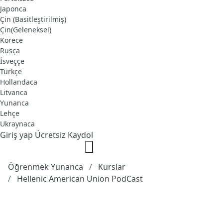
Japonca
Çin (Basitleştirilmiş)
Çin(Geleneksel)
Korece
Rusça
İsveççe
Türkçe
Hollandaca
Litvanca
Yunanca
Lehçe
Ukraynaca
Giriş yap
Ücretsiz Kaydol
Öğrenmek Yunanca
Kurslar
Hellenic American Union PodCast