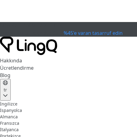
SON KULLANIM TARİHİ GEÇTİ
Kupayı Kutla
Extended Sale
%45'e varan tasarruf edin
Hakkında
Ücretlendirme
Blog
tr
İngilizce
İspanyolca
Almanca
Fransızca
İtalyanca
Portekizce