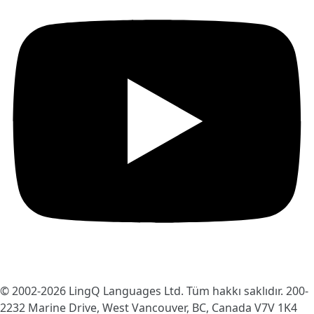
© 2002-2026
LingQ Languages Ltd.
Tüm hakkı saklıdır. 200-
2232 Marine Drive, West Vancouver, BC, Canada
V7V 1K4