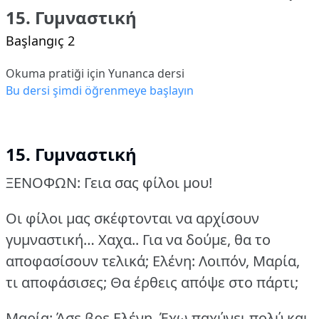
15. Γυμναστική
Başlangıç 2
Okuma pratiği için Yunanca dersi
Bu dersi şimdi öğrenmeye başlayın
15. Γυμναστική
ΞΕΝΟΦΩΝ: Γεια σας φίλοι μου!
Οι φίλοι μας σκέφτονται να αρχίσουν
γυμναστική… Xαχα.. Για να δούμε, θα το
αποφασίσουν τελικά;
Ελένη: Λοιπόν, Μαρία,
τι αποφάσισες; Θα έρθεις απόψε στο πάρτι;
Μαρία: Άσε βρε Ελένη. Έχω παχύνει πολύ και