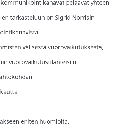
a kommunikointikanavat pelaavat yhteen.
n tarkasteluun on Sigrid Norrisin
ointikanavista.
hmisten välisestä vuorovaikutuksesta,
iin vuorovaikutustilanteisiin.
 lähtökohdan
 kautta
akseen eniten huomioita.