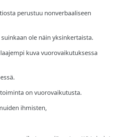
atiosta perustuu nonverbaaliseen
uinkaan ole näin yksinkertaista.
 laajempi kuva vuorovaikutuksessa
dessä.
n toiminta on vuorovaikutusta.
muiden ihmisten,