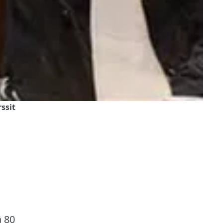
ssit
ä 80