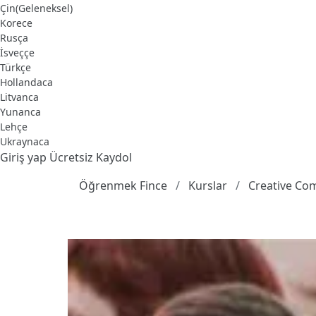
Çin(Geleneksel)
Korece
Rusça
İsveççe
Türkçe
Hollandaca
Litvanca
Yunanca
Lehçe
Ukraynaca
Giriş yap
Ücretsiz Kaydol
Öğrenmek Fince
Kurslar
Creative C