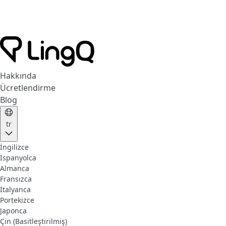
Hakkında
Ücretlendirme
Blog
tr
İngilizce
İspanyolca
Almanca
Fransızca
İtalyanca
Portekizce
Japonca
Çin (Basitleştirilmiş)