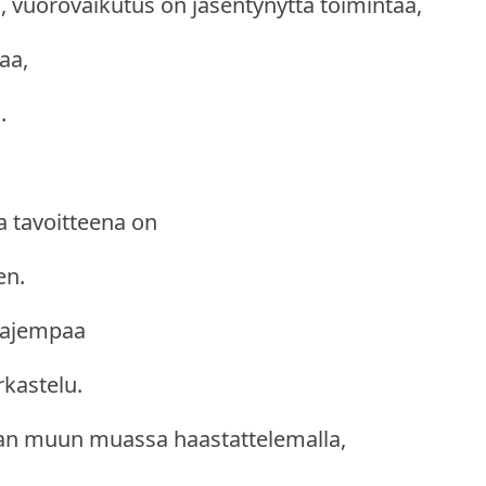
 vuorovaikutus on jäsentynyttä toimintaa,
aa,
.
a tavoitteena on
en.
laajempaa
kastelu.
aan muun muassa haastattelemalla,