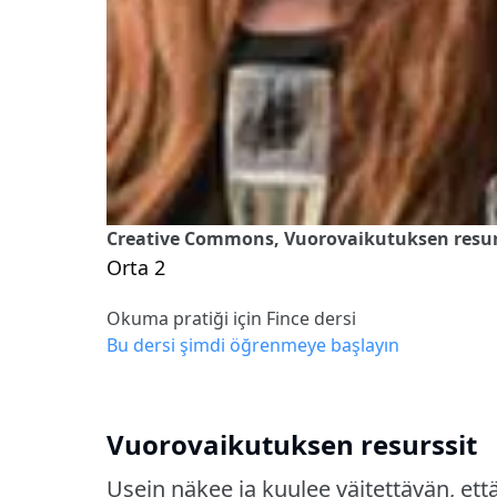
Creative Commons, Vuorovaikutuksen resur
Orta 2
Okuma pratiği için Fince dersi
Bu dersi şimdi öğrenmeye başlayın
Vuorovaikutuksen resurssit
Usein näkee ja kuulee väitettävän, ett