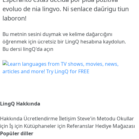
evoluo de nia lingvo.
Ni senlace daŭrigu tiun
laboron!
Bu metnin sesini duymak ve kelime dağarcığını
öğrenmek için ücretsiz bir LingQ hesabına
kaydolun
.
Bu dersi lingQ'da açın
LingQ Hakkında
Hakkında
Ücretlendirme
İletişim
Steve'in Metodu
Okullar
için
İş için
Kütüphaneler için
Referanslar
Hediye Mağazası
Popüler diller