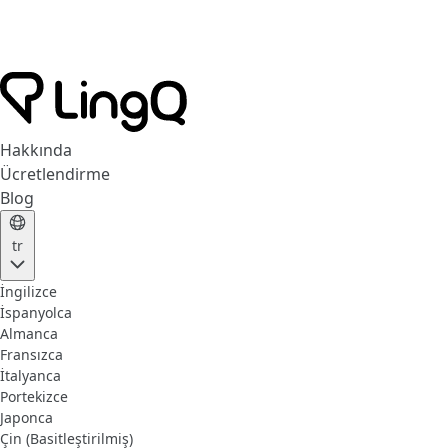
Hakkında
Ücretlendirme
Blog
tr
İngilizce
İspanyolca
Almanca
Fransızca
İtalyanca
Portekizce
Japonca
Çin (Basitleştirilmiş)