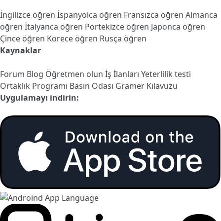
İngilizce öğren
İspanyolca öğren
Fransızca öğren
Almanca
öğren
İtalyanca öğren
Portekizce öğren
Japonca öğren
Çince öğren
Korece öğren
Rusça öğren
Kaynaklar
Forum
Blog
Öğretmen olun
İş İlanları
Yeterlilik testi
Ortaklık Programı
Basın Odası
Gramer Kılavuzu
Uygulamayı indirin: