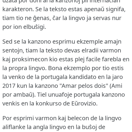
uzata por doni al la kanzonoj pli internacian
karakteron.
Se la teksto estas apenaŭ signifa,
tiam tio ne ĝenas, ĉar la lingvo ja servas nur
por ion elbuŝigi.
Sed se la kanzono esprimu ekzemple amajn
sentojn, tiam la teksto devas elradii varmon
kaj proksimecon kio estas plej facile farebla en
la propra lingvo.
Bona ekzemplo por tio estis
la venko de la portugala kandidato en la jaro
2017 kun la kanzono "Amar pelos dois" (Ami
por ambaŭ).
Tiel unuafoje portugala kanzono
venkis en la konkurso de Eŭrovizio.
Por esprimi varmon kaj belecon de la lingvo
aliflanke la angla lingvo en la buŝoj de