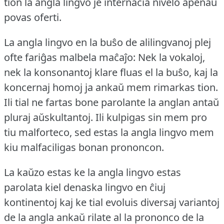
tion la angla lingvo je internacia nivelo apenaŭ
povas oferti.
La angla lingvo en la buŝo de alilingvanoj plej
ofte fariĝas malbela maĉaĵo: Nek la vokaloj,
nek la konsonantoj klare fluas el la buŝo, kaj la
koncernaj homoj ja ankaŭ mem rimarkas tion.
Ili tial ne fartas bone parolante la anglan antaŭ
pluraj aŭskultantoj.
Ili kulpigas sin mem pro
tiu malforteco, sed estas la angla lingvo mem
kiu malfaciligas bonan prononcon.
La kaŭzo estas ke la angla lingvo estas
parolata kiel denaska lingvo en ĉiuj
kontinentoj kaj ke tial evoluis diversaj variantoj
de la angla ankaŭ rilate al la prononco de la