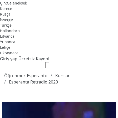
Çin(Geleneksel)
Korece
Rusça
İsveççe
Türkçe
Hollandaca
Litvanca
Yunanca
Lehçe
Ukraynaca
Giriş yap
Ücretsiz Kaydol
Öğrenmek Esperanto
Kurslar
Esperanta Retradio 2020