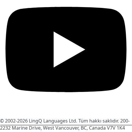
© 2002-2026
LingQ Languages Ltd.
Tüm hakkı saklıdır. 200-
2232 Marine Drive, West Vancouver, BC, Canada
V7V 1K4
LingQ'yu daha iyi hale getirmek için çerezleri