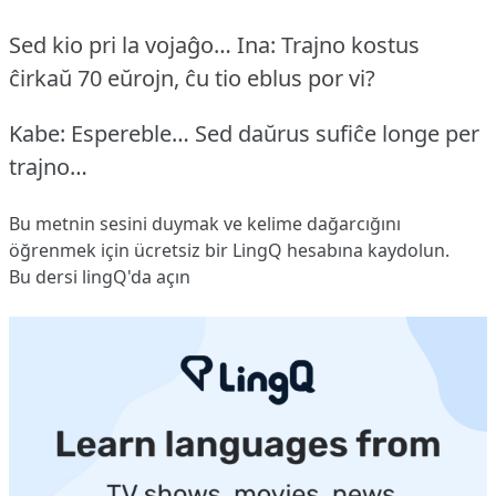
Sed kio pri la vojaĝo…
Ina: Trajno kostus
ĉirkaŭ 70 eŭrojn, ĉu tio eblus por vi?
Kabe: Espereble… Sed daŭrus sufiĉe longe per
trajno…
Bu metnin sesini duymak ve kelime dağarcığını
öğrenmek için ücretsiz bir LingQ hesabına
kaydolun
.
Bu dersi lingQ'da açın