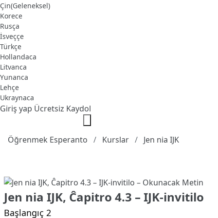
Çin(Geleneksel)
Korece
Rusça
İsveççe
Türkçe
Hollandaca
Litvanca
Yunanca
Lehçe
Ukraynaca
Giriş yap
Ücretsiz Kaydol
Öğrenmek Esperanto
Kurslar
Jen nia IJK
Jen nia IJK, Ĉapitro 4.3 – IJK-invitilo
Başlangıç 2