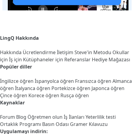
LingQ Hakkında
Hakkında
Ücretlendirme
İletişim
Steve'in Metodu
Okullar
için
İş için
Kütüphaneler için
Referanslar
Hediye Mağazası
Popüler diller
İngilizce öğren
İspanyolca öğren
Fransızca öğren
Almanca
öğren
İtalyanca öğren
Portekizce öğren
Japonca öğren
Çince öğren
Korece öğren
Rusça öğren
Kaynaklar
Forum
Blog
Öğretmen olun
İş İlanları
Yeterlilik testi
Ortaklık Programı
Basın Odası
Gramer Kılavuzu
Uygulamayı indirin: