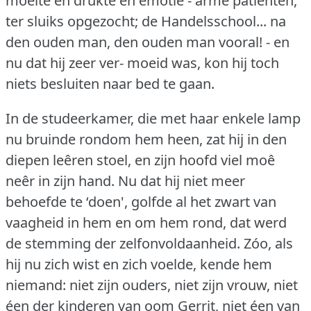
moeite en drukte en emotie - arme patienten,
ter sluiks opgezocht; de Handelsschool... na
den ouden man, den ouden man vooral!
- en
nu dat hij zeer ver- moeid was, kon hij toch
niets besluiten naar bed te gaan.
In de studeerkamer, die met haar enkele lamp
nu bruinde rondom hem heen, zat hij in den
diepen leêren stoel, en zijn hoofd viel moê
neêr in zijn hand.
Nu dat hij niet meer
behoefde te ‘doen', golfde al het zwart van
vaagheid in hem en om hem rond, dat werd
de stemming der zelfonvoldaanheid.
Zóo, als
hij nu zich wist en zich voelde, kende hem
niemand: niet zijn ouders, niet zijn vrouw, niet
éen der kinderen van oom Gerrit, niet éen van