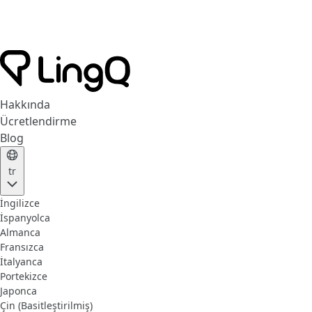
Hakkında
Ücretlendirme
Blog
tr
İngilizce
İspanyolca
Almanca
Fransızca
İtalyanca
Portekizce
Japonca
Çin (Basitleştirilmiş)