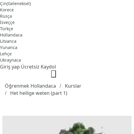
Çin(Geleneksel)
Korece
Rusça
İsveççe
Türkçe
Hollandaca
Litvanca
Yunanca
Lehçe
Ukraynaca
Giriş yap
Ücretsiz Kaydol
Öğrenmek Hollandaca
Kurslar
Het heilige weten (part 1)