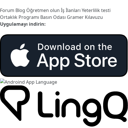
Forum
Blog
Öğretmen olun
İş İlanları
Yeterlilik testi
Ortaklık Programı
Basın Odası
Gramer Kılavuzu
Uygulamayı indirin: