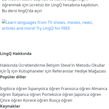
öğrenmek için ücretsiz bir LingQ hesabına
kaydolun
.
Bu dersi lingQ'da açın
LingQ Hakkında
Hakkında
Ücretlendirme
İletişim
Steve'in Metodu
Okullar
için
İş için
Kütüphaneler için
Referanslar
Hediye Mağazası
Popüler diller
İngilizce öğren
İspanyolca öğren
Fransızca öğren
Almanca
öğren
İtalyanca öğren
Portekizce öğren
Japonca öğren
Çince öğren
Korece öğren
Rusça öğren
Kaynaklar