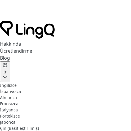
Hakkında
Ücretlendirme
Blog
tr
İngilizce
İspanyolca
Almanca
Fransızca
İtalyanca
Portekizce
Japonca
Çin (Basitleştirilmiş)