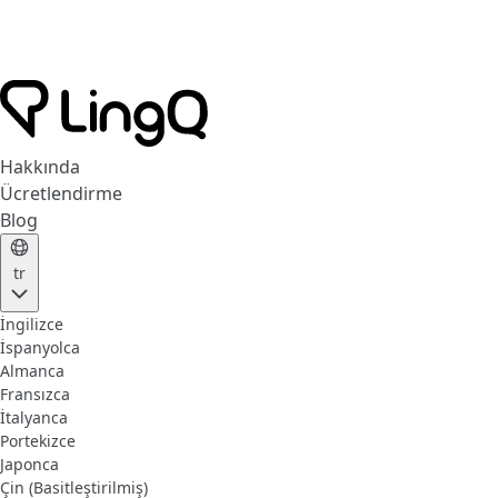
Hakkında
Ücretlendirme
Blog
tr
İngilizce
İspanyolca
Almanca
Fransızca
İtalyanca
Portekizce
Japonca
Çin (Basitleştirilmiş)