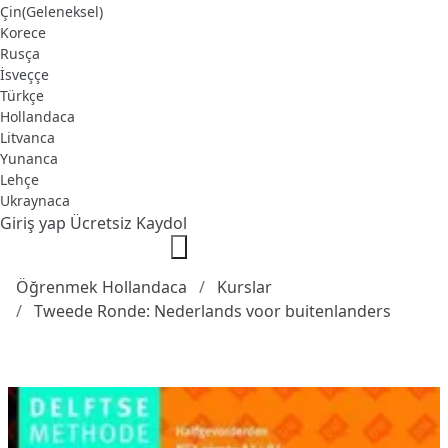
Çin(Geleneksel)
Korece
Rusça
İsveççe
Türkçe
Hollandaca
Litvanca
Yunanca
Lehçe
Ukraynaca
Giriş yap
Ücretsiz Kaydol
Öğrenmek Hollandaca
Kurslar
Tweede Ronde: Nederlands voor buitenlanders