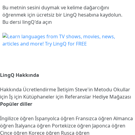
Bu metnin sesini duymak ve kelime dağarcığını
öğrenmek için ücretsiz bir LingQ hesabına
kaydolun
.
Bu dersi lingQ'da açın
LingQ Hakkında
Hakkında
Ücretlendirme
İletişim
Steve'in Metodu
Okullar
için
İş için
Kütüphaneler için
Referanslar
Hediye Mağazası
Popüler diller
İngilizce öğren
İspanyolca öğren
Fransızca öğren
Almanca
öğren
İtalyanca öğren
Portekizce öğren
Japonca öğren
Çince öğren
Korece öğren
Rusça öğren