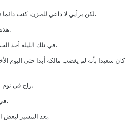
لكن برأيي لا داعي للحزن، كنت دائما تقول بأنك تملك صوتا جميلا وتود إنشاء فرقة.
هذه هي فرصتك.. بعد غد، يمكنك تحقيق أحلامك.
في تلك الليلة أخذ الحمار راحة في حظيرته وهو يحلم ويتخيل بفرح.
كان سعيدا بأنه لم يغضب مالكه أبدا حتى اليوم الأ
راح في نوم عميق راضيا لأنه أكمل واجباته بأقصى طاقتهِ.
في اليوم التالي توجه مباشرة إلى مدينة بريمن.
بعد المسير لبعض الوقت رأى كلبا عجوزا يبكي في حديقة منزل.