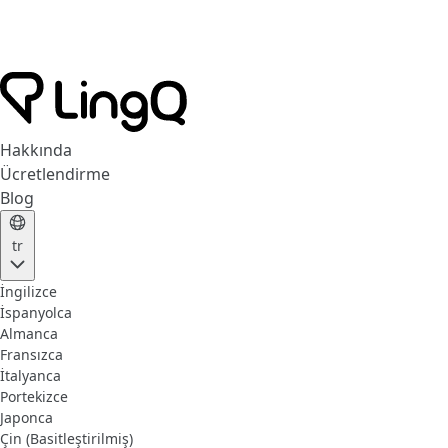
Hakkında
Ücretlendirme
Blog
tr
İngilizce
İspanyolca
Almanca
Fransızca
İtalyanca
Portekizce
Japonca
Çin (Basitleştirilmiş)