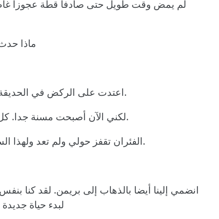
لم يمض وقت طويل حتى صادفا قطة عجوزا غاض
ماذا حدث 
اعتدت على الركض في الحديقة وتسلق الأشجار. وكانت الفئران تخاف مني.
لكني الآن أصبحت مسنة جدا. كل ما أريد عمله هو أن ألتف وأنام على وسادة.
الفئران تقفز حولي ولم تعد ولهذا السبب أخبرني مالكي بأنه سيجلب قطة جديدة.
انضمي إلينا أيضا بالذهاب إلى بريمن. لقد كنا بنفس
لبدء حياة جديدة 