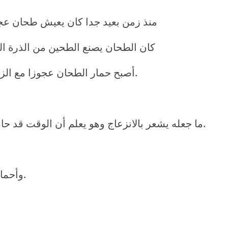
منذ زمن بعيد جدا كان يعيش طحان عجو
كان الطحان يصنع الطحين من الذرة ال
أصبح حمار الطحان عجوزا مع الزمن و لم يعد قادرا على حمل الذرة للمطحنة.
ما جعله يشعر بالانزعاج وهو يعلم أن الوقت قد حان ليودع حماره الذي خدمه طوال هذا الوقت.
وأحمالي ثقيلة وأراك تصارع لحمل الذرة للمطحنة.