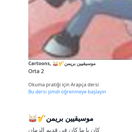
Cartoons, 🥁🎷موسيقيين بريمن
Orta 2
Okuma pratiği için Arapça dersi
Bu dersi şimdi öğrenmeye başlayın
🥁🎷موسيقيين بريمن
كان يا ما كان في قديم الزمان