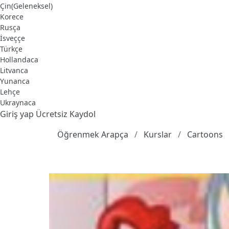
Çin(Geleneksel)
Korece
Rusça
İsveççe
Türkçe
Hollandaca
Litvanca
Yunanca
Lehçe
Ukraynaca
Giriş yap
Ücretsiz Kaydol
Öğrenmek Arapça
Kurslar
Cartoons