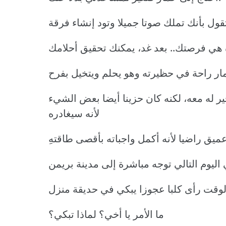
خير له معه، لكنه كان حزينا أيضا بعض الشيء
لأنه سيغادره
ما الأمر يا أخي؟ لماذا تبكي؟