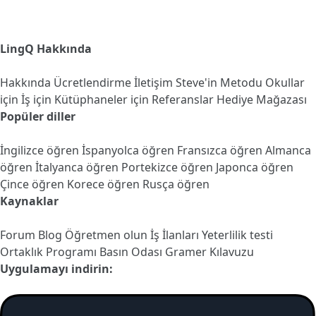
LingQ Hakkında
Hakkında
Ücretlendirme
İletişim
Steve'in Metodu
Okullar
için
İş için
Kütüphaneler için
Referanslar
Hediye Mağazası
Popüler diller
İngilizce öğren
İspanyolca öğren
Fransızca öğren
Almanca
öğren
İtalyanca öğren
Portekizce öğren
Japonca öğren
Çince öğren
Korece öğren
Rusça öğren
Kaynaklar
Forum
Blog
Öğretmen olun
İş İlanları
Yeterlilik testi
Ortaklık Programı
Basın Odası
Gramer Kılavuzu
Uygulamayı indirin: