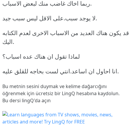
ربما اخاك غاضب منك لبعض الاسباب.
لا يوجد سبب.على الاقل ليس سبب جيد.
قد يكون هناك العديد من الاسباب الاخرى لعدم الكتابه
اليك.
لماذا تقول ان هناك عده اسباب؟
انا احاول ان اساعد.انتي لست بحاجه للقلق عليه.
Bu metnin sesini duymak ve kelime dağarcığını
öğrenmek için ücretsiz bir LingQ hesabına
kaydolun
.
Bu dersi lingQ'da açın