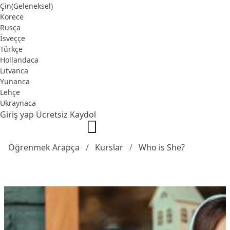
Çin(Geleneksel)
Korece
Rusça
İsveççe
Türkçe
Hollandaca
Litvanca
Yunanca
Lehçe
Ukraynaca
Giriş yap
Ücretsiz Kaydol
Öğrenmek Arapça
Kurslar
Who is She?