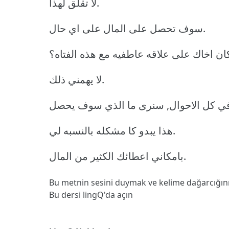
لا تقلق لهذا.
سوف تحصل على المال على اي حال.
 كان اخاك على علاقه عاطفيه مع هذه الفتاه؟
لا يهمني ذلك.
هذا يبدو كا مشكله بالنسبه لي.
بامكاني اعطائك الكثير من المال.
Bu metnin sesini duymak ve kelime dağarcığın
Bu dersi lingQ'da açın