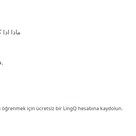
ماذا اذا
في كل الاحوال, سنرى ما الذي سوف يحصل.
ı öğrenmek için ücretsiz bir LingQ hesabına
kaydolun
.