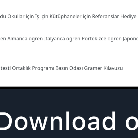
odu
Okullar için
İş için
Kütüphaneler için
Referanslar
Hediye
ren
Almanca öğren
İtalyanca öğren
Portekizce öğren
Japon
 testi
Ortaklık Programı
Basın Odası
Gramer Kılavuzu