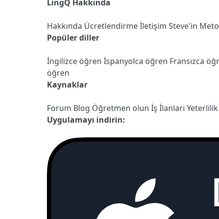
LingQ Hakkında
Hakkında
Ücretlendirme
İletişim
Steve'in Met
Popüler diller
İngilizce öğren
İspanyolca öğren
Fransızca öğ
öğren
Kaynaklar
Forum
Blog
Öğretmen olun
İş İlanları
Yeterlilik
Uygulamayı indirin: