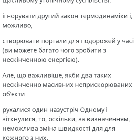
щасливому утопічному суспільстві,
ігнорувати другий закон термодинаміки і,
можливо,
створювати портали для подорожей у часі
(ви можете багато чого зробити з
нескінченною енергією).
Але, що важливіше, якби два таких
нескінченно масивних неприскорюваних
об'єкти
рухалися один назустріч Одному і
зіткнулися, то, оскільки, за визначенням,
неможлива зміна швидкості для для
кожного з них,