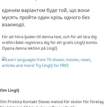
єдиним варіантом буде той, що вони
мусять пройти один крізь одного без
взаємодії.
För att höra ljuden till denna text, och för att lära dig
ordförrådet
registrera dig
för ett gratis LingQ-konto.
Öppna denna lektion på LingQ
Om LingQ
Om
Prislista
Kontakt
Steves metod
För skolor
För företag