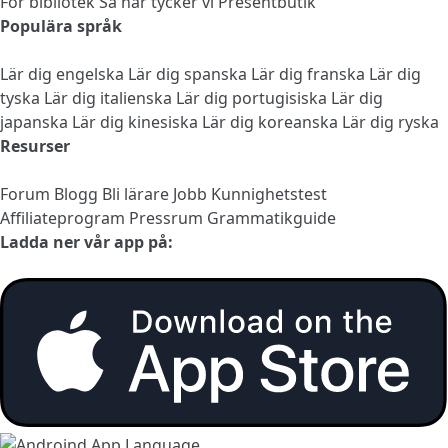
För bibliotek
Så här tycker vi
Presentbutik
Populära språk
Lär dig engelska
Lär dig spanska
Lär dig franska
Lär dig
tyska
Lär dig italienska
Lär dig portugisiska
Lär dig
japanska
Lär dig kinesiska
Lär dig koreanska
Lär dig ryska
Resurser
Forum
Blogg
Bli lärare
Jobb
Kunnighetstest
Affiliateprogram
Pressrum
Grammatikguide
Ladda ner vår app på: