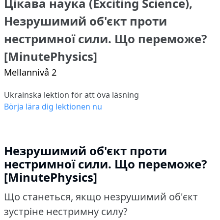
Цікава наука (Exciting Science),
Незрушимий об'єкт проти
нестримної сили. Що переможе?
[MinutePhysics]
Mellannivå 2
Ukrainska lektion för att öva läsning
Börja lära dig lektionen nu
Незрушимий об'єкт проти
нестримної сили.
Що переможе?
[MinutePhysics]
Що станеться, якщо незрушимий об'єкт
зустріне нестримну силу?