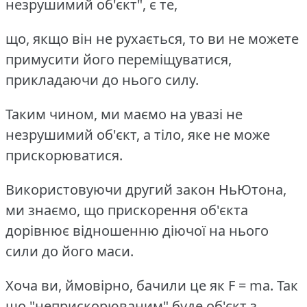
незрушимий об'єкт", є те,
що, якщо він не рухається, то ви не можете
примусити його переміщуватися,
прикладаючи до нього силу.
Таким чином, ми маємо на увазі не
незрушимий об'єкт, а тіло, яке не може
прискорюватися.
Використовуючи другий закон НьЮтона,
ми знаємо, що прискорення об'єкта
дорівнює відношенню діючої на нього
сили до його маси.
Хоча ви, ймовірно, бачили це як F = ma. Так
що "неприскорюваним" буде об'єкт з