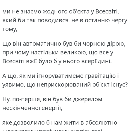
ми не знаємо жодного об'єкта у Всесвіті,
який би так поводився, не в останню чергу
тому,
що він автоматично був би чорною дірою,
при чому настільки великою, що все у
Всесвіті вжЕ було б у нього всерЕдині.
А що, як ми ігноруватимемо гравітацію і
уявимо, що неприскорюваний об'єкт існує?
Ну, по-перше, він був би джерелом
нескінченної енергії,
яке дозволило б нам жити в абсолютно