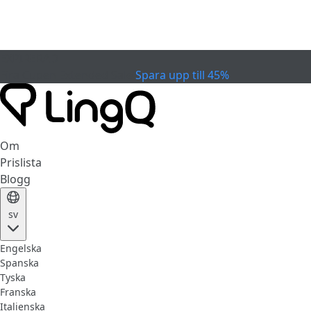
EXPIRERAD
Fira Cupen
Extended Sale
Spara upp till 45%
Om
Prislista
Blogg
sv
Engelska
Spanska
Tyska
Franska
Italienska