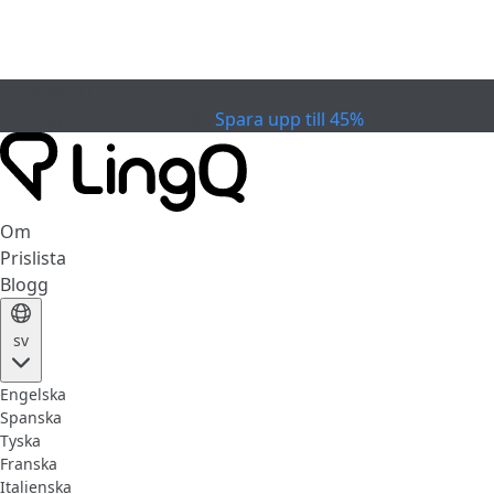
EXPIRERAD
Fira Cupen
Extended Sale
Spara upp till 45%
Om
Prislista
Blogg
sv
Engelska
Spanska
Tyska
Franska
Italienska