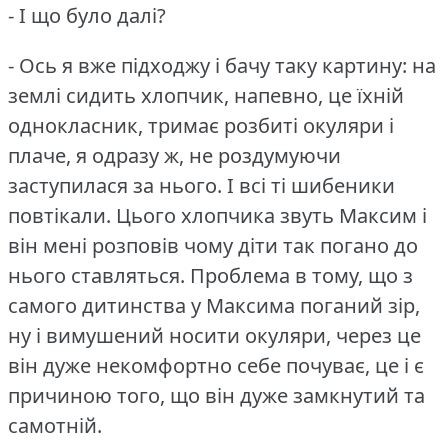
- І що було далі?
- Ось я вже підходжу і бачу таку картину: на
землі сидить хлопчик, напевно, це їхній
однокласник, тримає розбиті окуляри і
плаче, я одразу ж, не роздумуючи
заступилася за нього.
І всі ті шибеники
повтікали.
Цього хлопчика звуть Максим і
він мені розповів чому діти так погано до
нього ставляться.
Проблема в тому, що з
самого дитинства у Максима поганий зір,
ну і вимушений носити окуляри, через це
він дуже некомфортно себе почуває, це і є
причиною того, що він дуже замкнутий та
самотній.