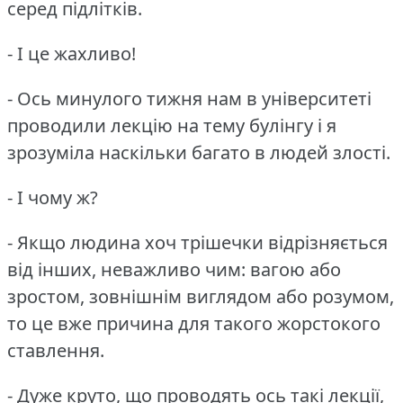
серед підлітків.
- І це жахливо!
- Ось минулого тижня нам в університеті
проводили лекцію на тему булінгу і я
зрозуміла наскільки багато в людей злості.
- І чому ж?
- Якщо людина хоч трішечки відрізняється
від інших, неважливо чим: вагою або
зростом, зовнішнім виглядом або розумом,
то це вже причина для такого жорстокого
ставлення.
- Дуже круто, що проводять ось такі лекції,