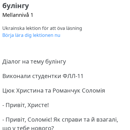
булінгу
Mellannivå 1
Ukrainska lektion för att öva läsning
Börja lära dig lektionen nu
Діалог на тему булінгу
Виконали студентки ФЛЛ-11
Цюк Христина та Романчук Соломія
- Привіт, Христе!
- Привіт, Соломіє!
Як справи та й взагалі,
що у тебе нового?