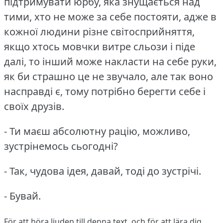
підтримувати юрбу, яка знущається над
тими, хто не може за себе постояти, адже в
кожної людини різне світосприйняття,
якщо хтось мовчки витре сльози і піде
далі, то інший може накласти на себе руки,
як би страшно це не звучало, але так воно
насправді є, тому потрібно берегти себе і
своїх друзів.
- Ти маєш абсолютну рацію, можливо,
зустрінемось сьогодні?
- Так, чудова ідея, давай, тоді до зустрічі.
- Бувай.
För att höra ljuden till denna text, och för att lära dig