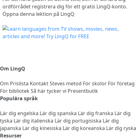
ordförrådet
registrera dig
för ett gratis LingQ-konto.
Öppna denna lektion på LingQ
Om LingQ
Om
Prislista
Kontakt
Steves metod
För skolor
För företag
För bibliotek
Så här tycker vi
Presentbutik
Populära språk
Lär dig engelska
Lär dig spanska
Lär dig franska
Lär dig
tyska
Lär dig italienska
Lär dig portugisiska
Lär dig
japanska
Lär dig kinesiska
Lär dig koreanska
Lär dig ryska
Resurser