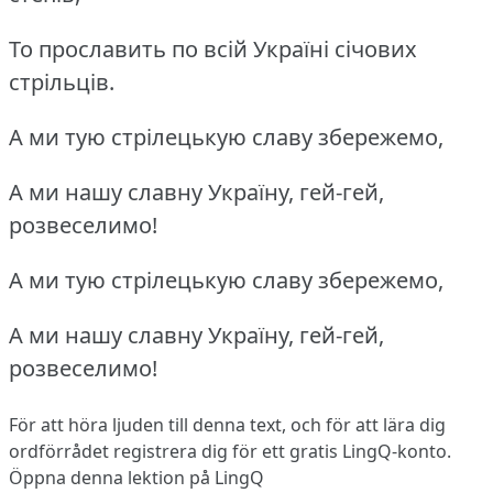
То прославить по всій Україні січових
стрільців.
А ми тую стрілецькую славу збережемо,
А ми нашу славну Україну, гей-гей,
розвеселимо!
А ми тую стрілецькую славу збережемо,
А ми нашу славну Україну, гей-гей,
розвеселимо!
För att höra ljuden till denna text, och för att lära dig
ordförrådet
registrera dig
för ett gratis LingQ-konto.
Öppna denna lektion på LingQ