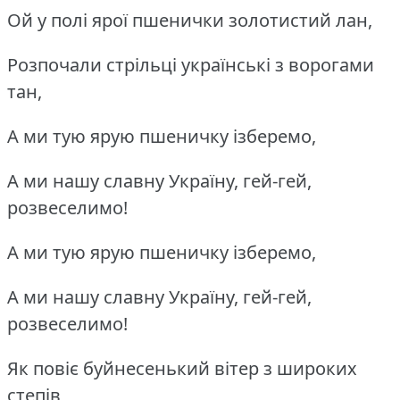
Ой у полі ярої пшенички золотистий лан,
Розпочали стрільці українські з ворогами
тан,
А ми тую ярую пшеничку ізберемо,
А ми нашу славну Україну, гей-гей,
розвеселимо!
А ми тую ярую пшеничку ізберемо,
А ми нашу славну Україну, гей-гей,
розвеселимо!
Як повіє буйнесенький вітер з широких
степів,