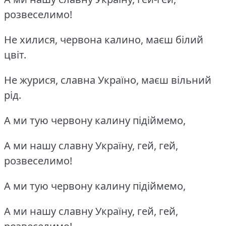
розвеселимо!
Не хилися, червона калино, маєш білий
цвіт.
Не журися, славна Україно, маєш вільний
рід.
А ми тую червону калину підіймемо,
А ми нашу славну Україну, гей, гей,
розвеселимо!
А ми тую червону калину підіймемо,
А ми нашу славну Україну, гей, гей,