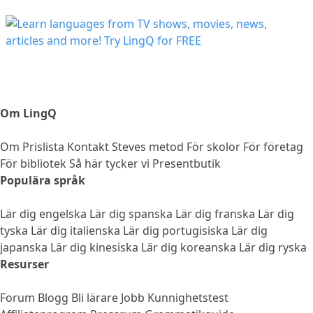
Om LingQ
Om
Prislista
Kontakt
Steves metod
För skolor
För företag
För bibliotek
Så här tycker vi
Presentbutik
Populära språk
Lär dig engelska
Lär dig spanska
Lär dig franska
Lär dig
tyska
Lär dig italienska
Lär dig portugisiska
Lär dig
japanska
Lär dig kinesiska
Lär dig koreanska
Lär dig ryska
Resurser
Forum
Blogg
Bli lärare
Jobb
Kunnighetstest