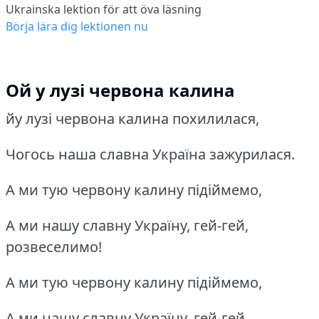
Ukrainska lektion för att öva läsning
Börja lära dig lektionen nu
Ой у лузі червона калина
йу лузі червона калина похилилася,
Чогось наша славна Україна зажурилася.
А ми тую червону калину підіймемо,
А ми нашу славну Україну, гей-гей,
розвеселимо!
А ми тую червону калину підіймемо,
А ми нашу славну Україну, гей-гей,