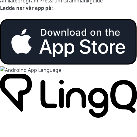
Affiliateprogram
Pressrum
Grammatikguide
Ladda ner vår app på: