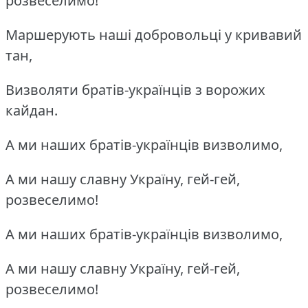
розвеселимо!
Маршерують наші добровольці у кривавий
тан,
Визволяти братів-українців з ворожих
кайдан.
А ми наших братів-українців визволимо,
А ми нашу славну Україну, гей-гей,
розвеселимо!
А ми наших братів-українців визволимо,
А ми нашу славну Україну, гей-гей,
розвеселимо!