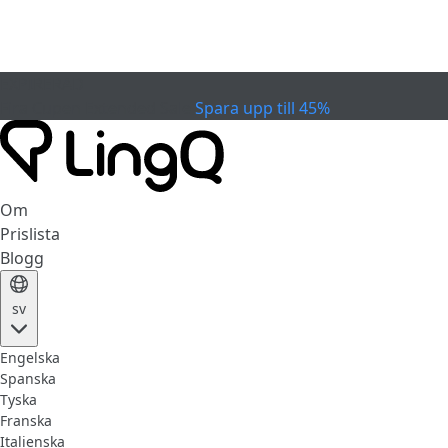
EXPIRERAD
Fira Cupen
Extended Sale
Spara upp till 45%
Om
Prislista
Blogg
sv
Engelska
Spanska
Tyska
Franska
Italienska