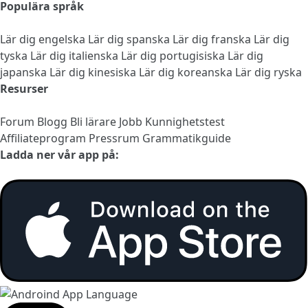
Populära språk
Lär dig engelska
Lär dig spanska
Lär dig franska
Lär dig
tyska
Lär dig italienska
Lär dig portugisiska
Lär dig
japanska
Lär dig kinesiska
Lär dig koreanska
Lär dig ryska
Resurser
Forum
Blogg
Bli lärare
Jobb
Kunnighetstest
Affiliateprogram
Pressrum
Grammatikguide
Ladda ner vår app på: