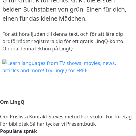
G für Grün, R für rechts.
G. R.: die ersten
beiden Buchstaben von grün.
Einen für dich,
einen für das kleine Mädchen.
För att höra ljuden till denna text, och för att lära dig
ordförrådet
registrera dig
för ett gratis LingQ-konto.
Öppna denna lektion på LingQ
Om LingQ
Om
Prislista
Kontakt
Steves metod
För skolor
För företag
För bibliotek
Så här tycker vi
Presentbutik
Populära språk