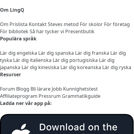
Om LingQ
Om
Prislista
Kontakt
Steves metod
För skolor
För företag
För bibliotek
Så här tycker vi
Presentbutik
Populära språk
Lär dig engelska
Lär dig spanska
Lär dig franska
Lär dig
tyska
Lär dig italienska
Lär dig portugisiska
Lär dig
japanska
Lär dig kinesiska
Lär dig koreanska
Lär dig ryska
Resurser
Forum
Blogg
Bli lärare
Jobb
Kunnighetstest
Affiliateprogram
Pressrum
Grammatikguide
Ladda ner vår app på: