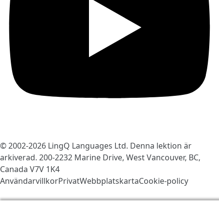
© 2002-2026
LingQ Languages Ltd.
Denna lektion är
arkiverad. 200-2232 Marine Drive, West Vancouver, BC,
Canada
V7V 1K4
Användarvillkor
Privat
Webbplatskarta
Cookie-policy
Vi använder kakor för att göra LingQ bättre. Genom att