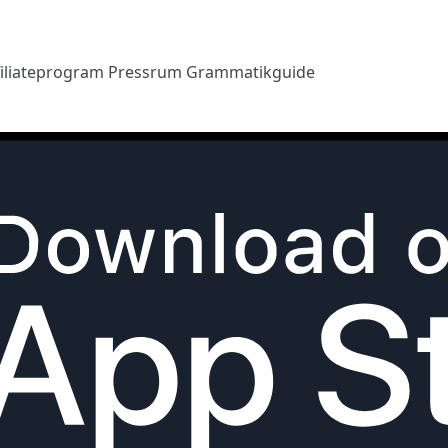
filiateprogram
Pressrum
Grammatikguide