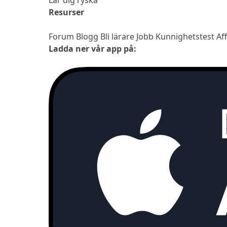
Resurser
Forum
Blogg
Bli lärare
Jobb
Kunnighetstest
Af
Ladda ner vår app på: