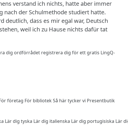
nens verstand ich nichts, hatte aber immer
ig nach der Schulmethode studiert hatte.
d deutlich, dass es mir egal war, Deutsch
tehen, weil ich zu Hause nichts dafür tat
 lära dig ordförrådet
registrera dig
för ett gratis LingQ-
För företag
För bibliotek
Så här tycker vi
Presentbutik
ska
Lär dig tyska
Lär dig italienska
Lär dig portugisiska
Lär d