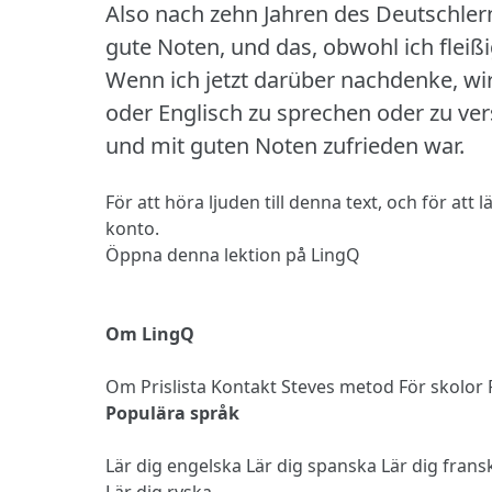
Also nach zehn Jahren des Deutschler
gute Noten, und das, obwohl ich fleiß
Wenn ich jetzt darüber nachdenke, wir
oder Englisch zu sprechen oder zu vers
und mit guten Noten zufrieden war.
För att höra ljuden till denna text, och för att
konto.
Öppna denna lektion på LingQ
Om LingQ
Om
Prislista
Kontakt
Steves metod
För skolor
Populära språk
Lär dig engelska
Lär dig spanska
Lär dig fran
Lär dig ryska