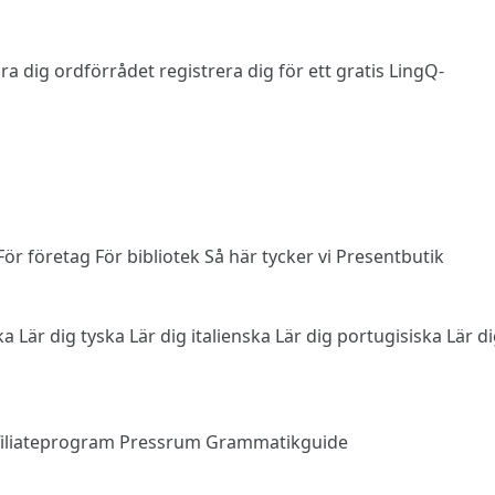
 lära dig ordförrådet
registrera dig
för ett gratis LingQ-
För företag
För bibliotek
Så här tycker vi
Presentbutik
ska
Lär dig tyska
Lär dig italienska
Lär dig portugisiska
Lär d
filiateprogram
Pressrum
Grammatikguide