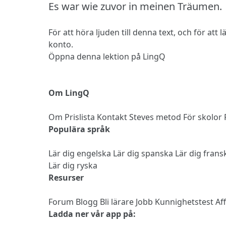
Es war wie zuvor in meinen Träumen.
För att höra ljuden till denna text, och för att
konto.
Öppna denna lektion på LingQ
Om LingQ
Om
Prislista
Kontakt
Steves metod
För skolor
Populära språk
Lär dig engelska
Lär dig spanska
Lär dig fran
Lär dig ryska
Resurser
Forum
Blogg
Bli lärare
Jobb
Kunnighetstest
Af
Ladda ner vår app på: