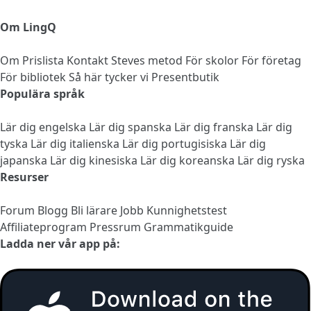
Om LingQ
Om
Prislista
Kontakt
Steves metod
För skolor
För företag
För bibliotek
Så här tycker vi
Presentbutik
Populära språk
Lär dig engelska
Lär dig spanska
Lär dig franska
Lär dig
tyska
Lär dig italienska
Lär dig portugisiska
Lär dig
japanska
Lär dig kinesiska
Lär dig koreanska
Lär dig ryska
Resurser
Forum
Blogg
Bli lärare
Jobb
Kunnighetstest
Affiliateprogram
Pressrum
Grammatikguide
Ladda ner vår app på: