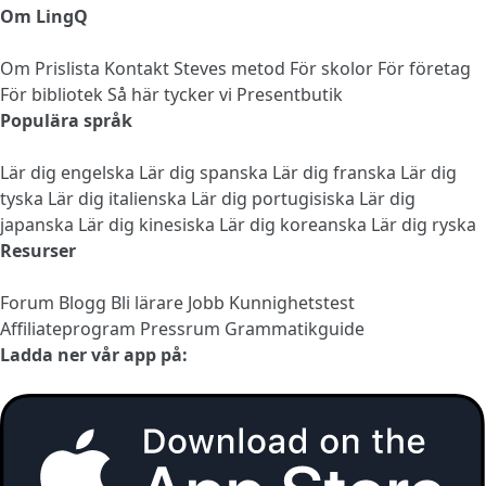
Om LingQ
Om
Prislista
Kontakt
Steves metod
För skolor
För företag
För bibliotek
Så här tycker vi
Presentbutik
Populära språk
Lär dig engelska
Lär dig spanska
Lär dig franska
Lär dig
tyska
Lär dig italienska
Lär dig portugisiska
Lär dig
japanska
Lär dig kinesiska
Lär dig koreanska
Lär dig ryska
Resurser
Forum
Blogg
Bli lärare
Jobb
Kunnighetstest
Affiliateprogram
Pressrum
Grammatikguide
Ladda ner vår app på: