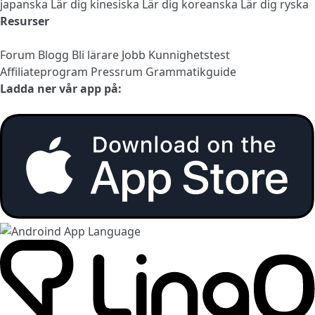
japanska
Lär dig kinesiska
Lär dig koreanska
Lär dig ryska
Resurser
Forum
Blogg
Bli lärare
Jobb
Kunnighetstest
Affiliateprogram
Pressrum
Grammatikguide
Ladda ner vår app på: