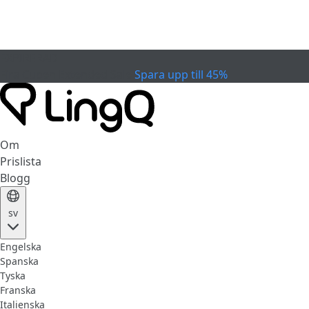
EXPIRERAD
Fira Cupen
Extended Sale
Spara upp till 45%
Om
Prislista
Blogg
sv
Engelska
Spanska
Tyska
Franska
Italienska