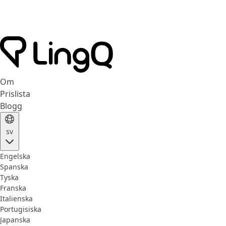
Om
Prislista
Blogg
sv
Engelska
Spanska
Tyska
Franska
Italienska
Portugisiska
Japanska