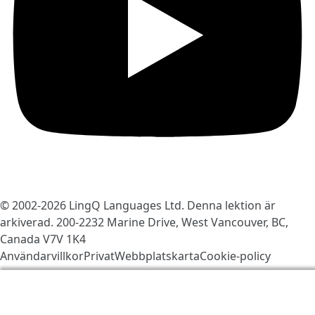
© 2002-2026
LingQ Languages Ltd.
Denna lektion är
arkiverad. 200-2232 Marine Drive, West Vancouver, BC,
Canada
V7V 1K4
Användarvillkor
Privat
Webbplatskarta
Cookie-policy
Vi använder kakor för att göra LingQ bättre. Genom att
besöka sajten, godkänner du vår
cookie-policy
.