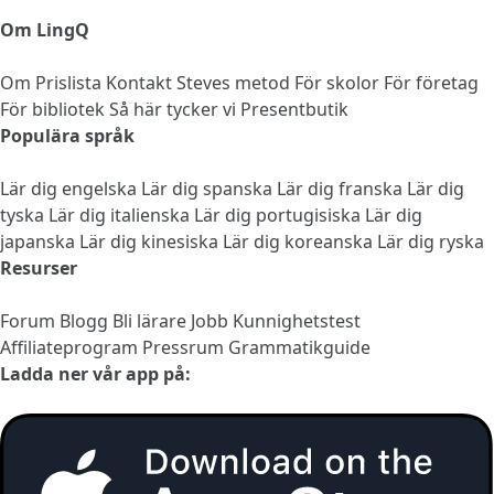
Om LingQ
Om
Prislista
Kontakt
Steves metod
För skolor
För företag
För bibliotek
Så här tycker vi
Presentbutik
Populära språk
Lär dig engelska
Lär dig spanska
Lär dig franska
Lär dig
tyska
Lär dig italienska
Lär dig portugisiska
Lär dig
japanska
Lär dig kinesiska
Lär dig koreanska
Lär dig ryska
Resurser
Forum
Blogg
Bli lärare
Jobb
Kunnighetstest
Affiliateprogram
Pressrum
Grammatikguide
Ladda ner vår app på: