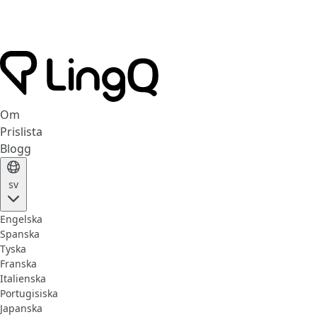
Om
Prislista
Blogg
sv
Engelska
Spanska
Tyska
Franska
Italienska
Portugisiska
Japanska