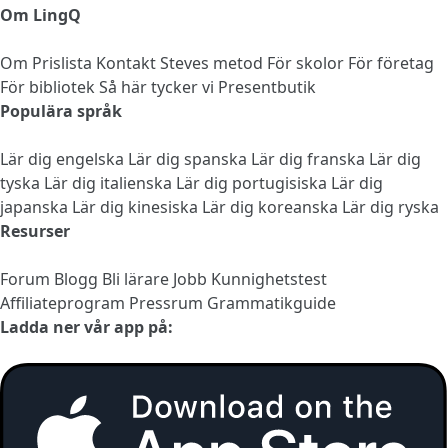
Om LingQ
Om
Prislista
Kontakt
Steves metod
För skolor
För företag
För bibliotek
Så här tycker vi
Presentbutik
Populära språk
Lär dig engelska
Lär dig spanska
Lär dig franska
Lär dig
tyska
Lär dig italienska
Lär dig portugisiska
Lär dig
japanska
Lär dig kinesiska
Lär dig koreanska
Lär dig ryska
Resurser
Forum
Blogg
Bli lärare
Jobb
Kunnighetstest
Affiliateprogram
Pressrum
Grammatikguide
Ladda ner vår app på: