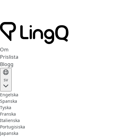
Om
Prislista
Blogg
sv
Engelska
Spanska
Tyska
Franska
Italienska
Portugisiska
Japanska