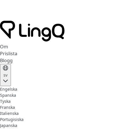
Om
Prislista
Blogg
sv
Engelska
Spanska
Tyska
Franska
Italienska
Portugisiska
Japanska