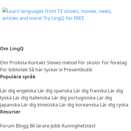
Om LingQ
Om
Prislista
Kontakt
Steves metod
För skolor
För företag
För bibliotek
Så här tycker vi
Presentbutik
Populära språk
Lär dig engelska
Lär dig spanska
Lär dig franska
Lär dig
tyska
Lär dig italienska
Lär dig portugisiska
Lär dig
japanska
Lär dig kinesiska
Lär dig koreanska
Lär dig ryska
Resurser
Forum
Blogg
Bli lärare
Jobb
Kunnighetstest