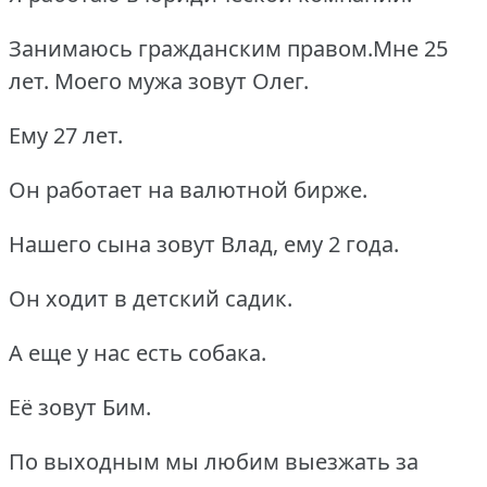
Занимаюсь гражданским правом.Мне 25
лет.
Моего мужа зовут Олег.
Ему 27 лет.
Он работает на валютной бирже.
Нашего сына зовут Влад, ему 2 года.
Он ходит в детский садик.
А еще у нас есть собака.
Её зовут Бим.
По выходным мы любим выезжать за