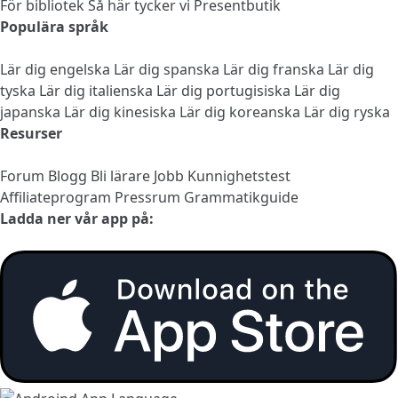
För bibliotek
Så här tycker vi
Presentbutik
Populära språk
Lär dig engelska
Lär dig spanska
Lär dig franska
Lär dig
tyska
Lär dig italienska
Lär dig portugisiska
Lär dig
japanska
Lär dig kinesiska
Lär dig koreanska
Lär dig ryska
Resurser
Forum
Blogg
Bli lärare
Jobb
Kunnighetstest
Affiliateprogram
Pressrum
Grammatikguide
Ladda ner vår app på: