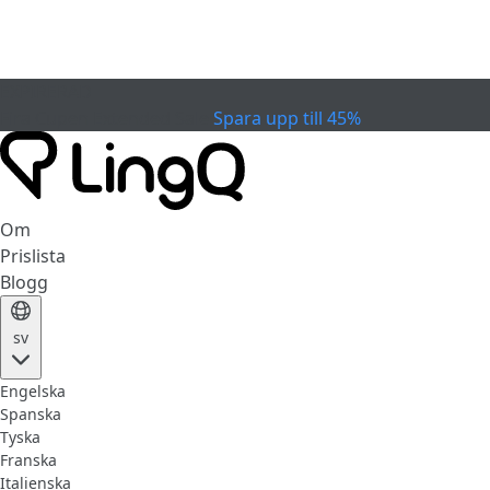
EXPIRERAD
Fira Cupen
Extended Sale
Spara upp till 45%
Om
Prislista
Blogg
sv
Engelska
Spanska
Tyska
Franska
Italienska