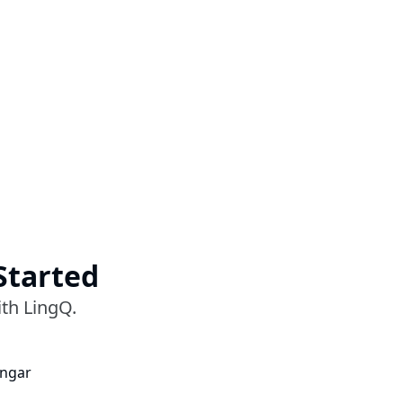
Started
ith LingQ.
ingar