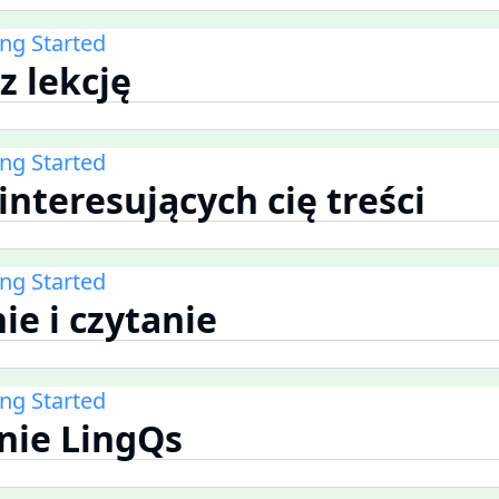
ing Started
z lekcję
ing Started
 interesujących cię treści
ing Started
ie i czytanie
ing Started
nie LingQs