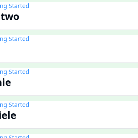
ing Started
ctwo
ing Started
ing Started
nie
ing Started
iele
ing Started