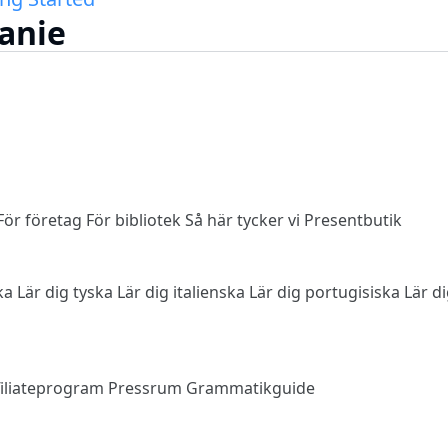
anie
För företag
För bibliotek
Så här tycker vi
Presentbutik
ska
Lär dig tyska
Lär dig italienska
Lär dig portugisiska
Lär d
filiateprogram
Pressrum
Grammatikguide