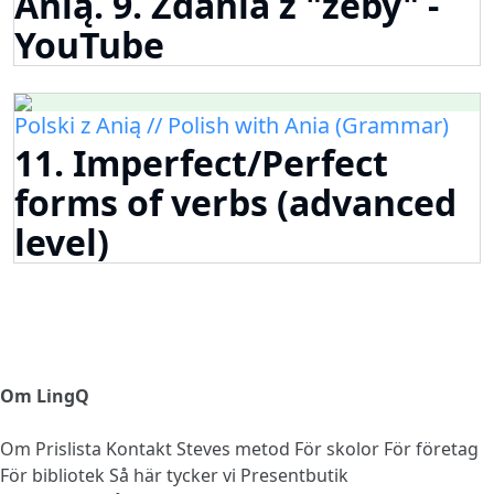
Anią. 9. Zdania z "żeby" -
YouTube
Polski z Anią // Polish with Ania (Grammar)
11. Imperfect/Perfect
forms of verbs (advanced
level)
Om LingQ
Om
Prislista
Kontakt
Steves metod
För skolor
För företag
För bibliotek
Så här tycker vi
Presentbutik