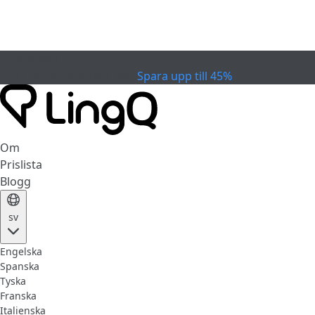
EXPIRERAD
Fira Cupen
Extended Sale
Spara upp till 45%
Om
Prislista
Blogg
sv
Engelska
Spanska
Tyska
Franska
Italienska