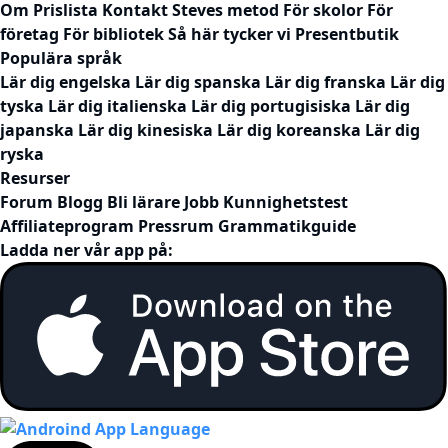
Om
Prislista
Kontakt
Steves metod
För skolor
För
företag
För bibliotek
Så här tycker vi
Presentbutik
Populära språk
Lär dig engelska
Lär dig spanska
Lär dig franska
Lär dig
tyska
Lär dig italienska
Lär dig portugisiska
Lär dig
japanska
Lär dig kinesiska
Lär dig koreanska
Lär dig
ryska
Resurser
Forum
Blogg
Bli lärare
Jobb
Kunnighetstest
Affiliateprogram
Pressrum
Grammatikguide
Ladda ner vår app på: