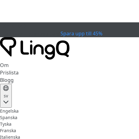
EXPIRERAD
Fira Cupen
Extended Sale
Spara upp till 45%
Om
Prislista
Blogg
sv
Engelska
Spanska
Tyska
Franska
Italienska