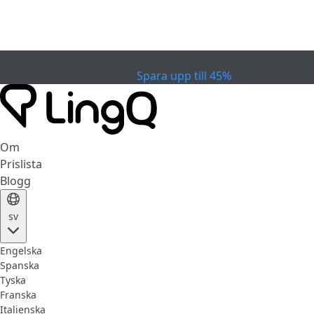
EXPIRERAD
Fira Cupen
Extended Sale
Spara upp till 45%
Om
Prislista
Blogg
sv
Engelska
Spanska
Tyska
Franska
Italienska