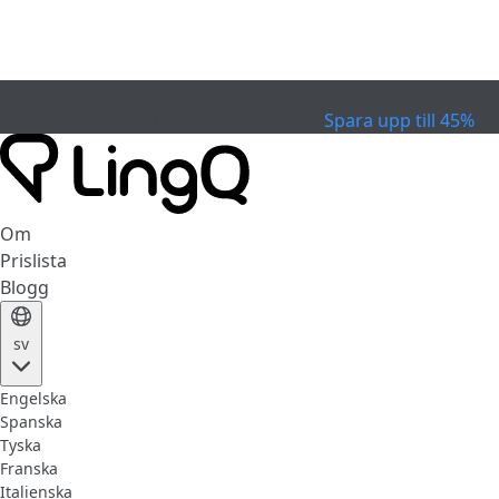
EXPIRERAD
Fira Cupen
Extended Sale
Spara upp till 45%
Om
Prislista
Blogg
sv
Engelska
Spanska
Tyska
Franska
Italienska