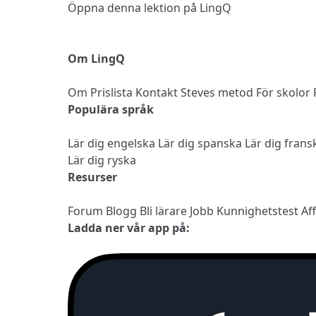
Öppna denna lektion på LingQ
Om LingQ
Om
Prislista
Kontakt
Steves metod
För skolor
Populära språk
Lär dig engelska
Lär dig spanska
Lär dig fran
Lär dig ryska
Resurser
Forum
Blogg
Bli lärare
Jobb
Kunnighetstest
Af
Ladda ner vår app på: