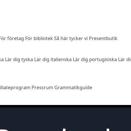
För företag
För bibliotek
Så här tycker vi
Presentbutik
ska
Lär dig tyska
Lär dig italienska
Lär dig portugisiska
Lär d
filiateprogram
Pressrum
Grammatikguide