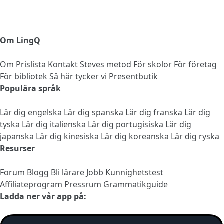
Om LingQ
Om
Prislista
Kontakt
Steves metod
För skolor
För företag
För bibliotek
Så här tycker vi
Presentbutik
Populära språk
Lär dig engelska
Lär dig spanska
Lär dig franska
Lär dig
tyska
Lär dig italienska
Lär dig portugisiska
Lär dig
japanska
Lär dig kinesiska
Lär dig koreanska
Lär dig ryska
Resurser
Forum
Blogg
Bli lärare
Jobb
Kunnighetstest
Affiliateprogram
Pressrum
Grammatikguide
Ladda ner vår app på: