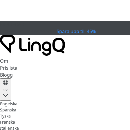
EXPIRERAD
Fira Cupen
Extended Sale
Spara upp till 45%
Om
Prislista
Blogg
sv
Engelska
Spanska
Tyska
Franska
Italienska