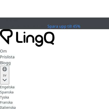
EXPIRERAD
Fira Cupen
Extended Sale
Spara upp till 45%
Om
Prislista
Blogg
sv
Engelska
Spanska
Tyska
Franska
Italienska