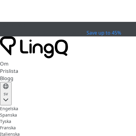
EXPIRERAD
Celebrate the Cup
Specialerbjudande
Save up to 45%
Om
Prislista
Blogg
sv
Engelska
Spanska
Tyska
Franska
Italienska