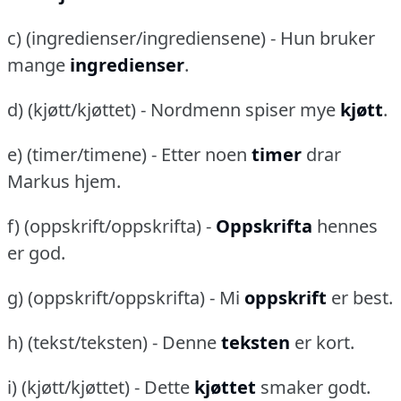
c) (ingredienser/ingrediensene) - Hun bruker
mange
ingredienser
.
d) (kjøtt/kjøttet) - Nordmenn spiser mye
kjøtt
.
e) (timer/timene) - Etter noen
timer
drar
Markus hjem.
f) (oppskrift/oppskrifta) -
Oppskrifta
hennes
er god.
g) (oppskrift/oppskrifta) - Mi
oppskrift
er best.
h) (tekst/teksten) - Denne
teksten
er kort.
i) (kjøtt/kjøttet) - Dette
kjøttet
smaker godt.