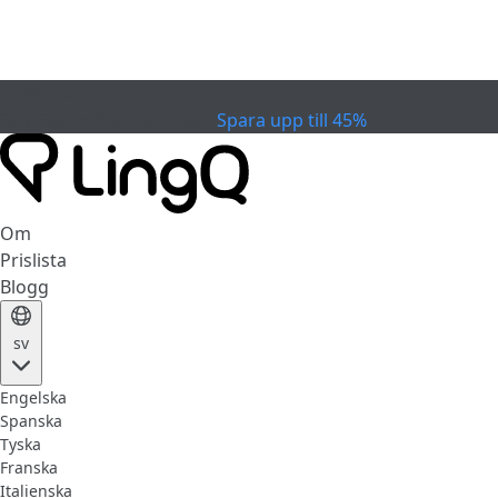
EXPIRERAD
Fira Cupen
Extended Sale
Spara upp till 45%
Om
Prislista
Blogg
sv
Engelska
Spanska
Tyska
Franska
Italienska