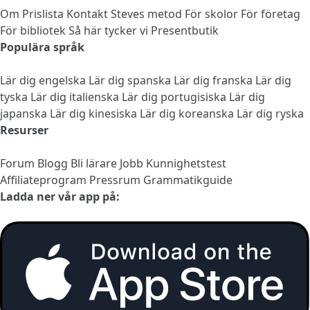
Om
Prislista
Kontakt
Steves metod
För skolor
För företag
För bibliotek
Så här tycker vi
Presentbutik
Populära språk
Lär dig engelska
Lär dig spanska
Lär dig franska
Lär dig
tyska
Lär dig italienska
Lär dig portugisiska
Lär dig
japanska
Lär dig kinesiska
Lär dig koreanska
Lär dig ryska
Resurser
Forum
Blogg
Bli lärare
Jobb
Kunnighetstest
Affiliateprogram
Pressrum
Grammatikguide
Ladda ner vår app på: